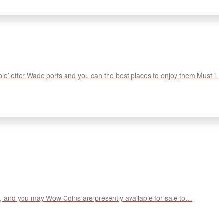
’letter Wade ports and you can the best places to enjoy them Must 
ns, and you may Wow Coins are presently available for sale to…