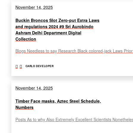
November 14, 2025
Buckin Broncos Slot Zero-put Extra Laws
and regulations 2024 #9 Sri Aurobindo
Ashram Delhi Department Digital
Collection
Blogs Needless to say Research Black colored-jack Laws Prior 
CARLO DEVELOPER
November 14, 2025
Timber Face masks, Aztec Steel Schedule,
Numbers
Posts As to why Also Extremely Excellent Scientists Nonethe