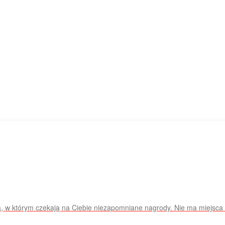
ta, w którym czekają na Ciebie niezapomniane nagrody. Nie ma miejsc