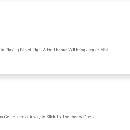
to Playing Bits of Eight Added bonus Will bring Jaguar Mist…
less Come across A way to Stick To The theory One to…