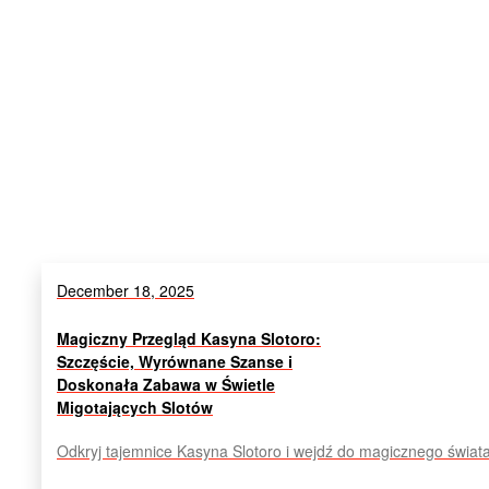
December 18, 2025
Magiczny Przegląd Kasyna Slotoro:
Szczęście, Wyrównane Szanse i
Doskonała Zabawa w Świetle
Migotających Slotów
Odkryj tajemnice Kasyna Slotoro i wejdź do magicznego świa