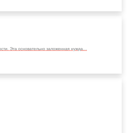
ности. Эта основательно заложенная нужда…