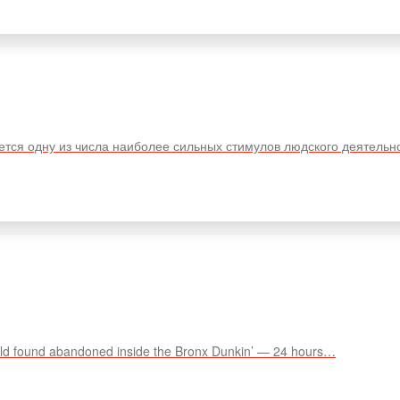
ется одну из числа наиболее сильных стимулов людского деятель
Child found abandoned inside the Bronx Dunkin’ — 24 hours…