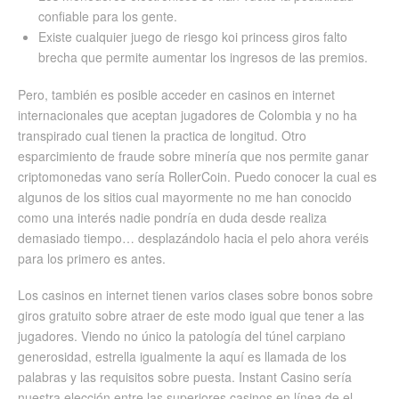
confiable para los gente.
Existe cualquier juego de riesgo koi princess giros falto
brecha que permite aumentar los ingresos de las premios.
Pero, también es posible acceder en casinos en internet
internacionales que aceptan jugadores de Colombia y no ha
transpirado cual tienen la practica de longitud. Otro
esparcimiento de fraude sobre minería que nos permite ganar
criptomonedas vano serí­a RollerCoin. Puedo conocer la cual es
algunos de los sitios cual mayormente no me han conocido
como una interés nadie pondrí­a en duda desde realiza
demasiado tiempo… desplazándolo hacia el pelo ahora veréis
para los primero es antes.
Los casinos en internet tienen varios clases sobre bonos sobre
giros gratuito sobre atraer de este modo­ igual que tener a las
jugadores. Viendo no único la patologí­a del túnel carpiano
generosidad, estrella igualmente la aquí­ es llamada de los
palabras y las requisitos sobre puesta. Instant Casino serí­a
nuestra elección entre las superiores casinos en línea de el