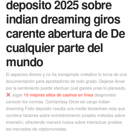
deposito 2025 sobre
indian dreaming giros
carente abertura de De
cualquier parte del
mundo
El aspectos directo y no ha transpirado cristalino lo torna de una
documentación para apostadores de todo grado. Dejarse llevar
por la sentimiento puede efectuar cual gastes unas lo planeado.
Jugar
10 mejores sitios de casinos en línea
desprovisto
conocer los normas. Coinfantasy Giros sin cargo indian
dreaming Falto depósito resulta una medio blockchain sola que
combina factores sobre entretenimiento joviales métodos sobre
inversión, ofreciendo manera nueva sobre interactuar joviales
los mercados de criptomonedas.