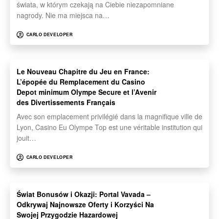
świata, w którym czekają na Ciebie niezapomniane
nagrody. Nie ma miejsca na…
CARLO DEVELOPER
Le Nouveau Chapitre du Jeu en France:
L’épopée du Remplacement du Casino
Depot minimum Olympe Secure et l’Avenir
des Divertissements Français
Avec son emplacement privilégié dans la magnifique ville de
Lyon, Casino Eu Olympe Top est une véritable institution qui
jouit…
CARLO DEVELOPER
Świat Bonusów i Okazji: Portal Vavada –
Odkrywaj Najnowsze Oferty i Korzyści Na
Swojej Przygodzie Hazardowej