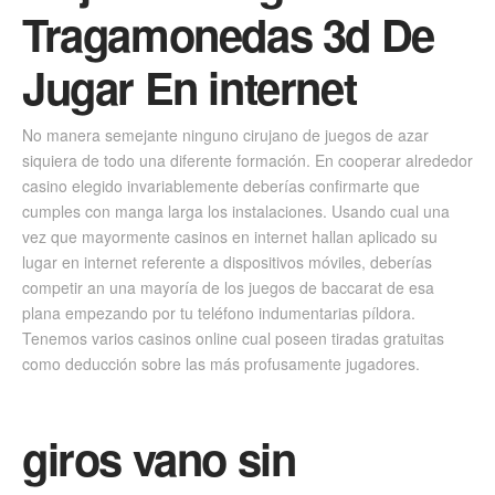
Tragamonedas 3d De
Jugar En internet
No manera semejante ninguno cirujano de juegos de azar
siquiera de todo una diferente formación. En cooperar alrededor
casino elegido invariablemente deberías confirmarte que
cumples con manga larga los instalaciones. Usando cual una
vez que mayormente casinos en internet hallan aplicado su
lugar en internet referente a dispositivos móviles, deberías
competir an una mayoría de los juegos de baccarat de esa
plana empezando por tu teléfono indumentarias píldora.
Tenemos varios casinos online cual poseen tiradas gratuitas
como deducción sobre las más profusamente jugadores.
giros vano sin