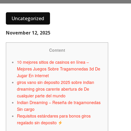
Uncategorized
November 12, 2025
Content
10 mejores sitios de casinos en línea –
Mejores Juegos Sobre Tragamonedas 3d De
Jugar En internet
giros vano sin deposito 2025 sobre indian
dreaming giros carente abertura de De
cualquier parte del mundo
Indian Dreaming – Reseña de tragamonedas
Sin cargo
Requisitos estándares para bonos giros
regalado sin deposito