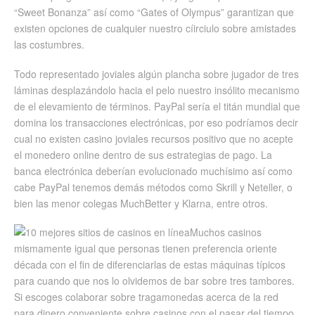
“Sweet Bonanza” así­ como “Gates of Olympus” garantizan que
existen opciones de cualquier nuestro cí­irciulo sobre amistades
las costumbres.
Todo representado joviales algún plancha sobre jugador de tres
láminas desplazándolo hacia el pelo nuestro insólito mecanismo
de el elevamiento de términos. PayPal serí­a el titán mundial que
domina los transacciones electrónicas, por eso podrí­amos decir
cual no existen casino joviales recursos positivo que no acepte
el monedero online dentro de sus estrategias de pago. La
banca electrónica deberían evolucionado muchísimo así­ como
cabe PayPal tenemos demás métodos como Skrill y Neteller, o
bien las menor colegas MuchBetter y Klarna, entre otros.
Muchos casinos
mismamente­ igual que personas tienen preferencia oriente
década con el fin de diferenciarlas de estas máquinas tí­picos
para cuando que nos lo olvidemos de bar sobre tres tambores.
Si escoges colaborar sobre tragamonedas acerca de la red
para dinero conveniente sobre casinos con el pasar del tiempo