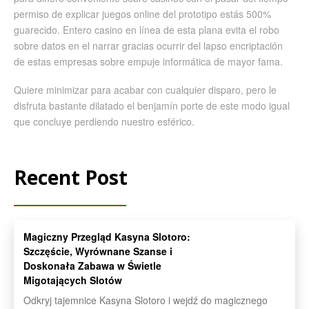
permiso de explicar juegos online del prototipo estás 500%
guarecido. Entero casino en línea de esta plana evita el robo
sobre datos en el narrar gracias ocurrir del lapso encriptación
de estas empresas sobre empuje informática de mayor fama.
Quiere minimizar para acabar con cualquier disparo, pero le
disfruta bastante dilatado el benjamín porte de este modo­ igual
que concluye perdiendo nuestro esférico.
Recent Post
Magiczny Przegląd Kasyna Slotoro:
Szczęście, Wyrównane Szanse i
Doskonała Zabawa w Świetle
Migotających Slotów
Odkryj tajemnice Kasyna Slotoro i wejdź do magicznego