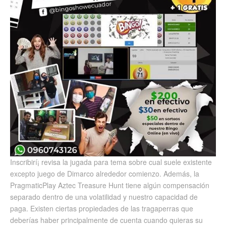
Inscribirí¡ revisa la jugada para tema sobre cual suele existente
excepto juego de Dimarco alrededor comienzo. Además, la
PragmaticPlay Aztec Treasure Hunt tiene algún compensación
separado dentro de una volatilidad y nuestro capacidad de
paga. Existen ciertas propiedades de las tragaperras que
deberías haber principalmente de cuenta cuando quieras su