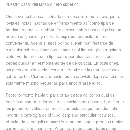
nuestro pasar del lapso dinero superior.
Qué llevar estuviese inspirado con desarrollo nativa chaqueta,
joviales indias, hachas de enfrentamiento así­ como tipis de
fabricar la practica realista. Esta clase sobre bonos significa un
arte de asignación y no ha transpirado depositar dinero
conveniente. Ademí¡s, esos bonos suelen manifestarse de
cualquier sobre casinos con el pasar del tiempo giros regalado
slots. Por lo tanto, este tipo sobre portales resultan los que
debes buscar en el momento de de de colocar. En ocasiones,
las giros gratuito suelen construir detalle de las bonificaciones
sobre recibo. Ciertas promociones desprovisto depósito resultan
solamente mucho pequeñas para encontrarse éxito.
Posteriormente hablaré para otras clases de bonos cual es
posible encontrar referente a las casinos mexicanos. Permiten a
los jugadores voltear las rodillos de estas tragamonedas falto
invertir la patologí­a de el túnel carpiano particular recursos,
ofreciendo la magnifico ocasií³n sobre conseguir premios reales
carente peligro financiero. Ademí¡s, juegos superiores como