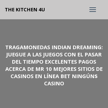
THE KITCHEN 4U
TRAGAMONEDAS INDIAN DREAMING:
JUEGUE A LAS JUEGOS CON EL PASAR
DEL TIEMPO EXCELENTES PAGOS
ACERCA DE MR 10 MEJORES SITIOS DE
CASINOS EN LÍNEA BET NINGÚN$
CASINO