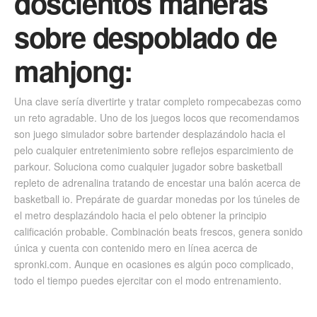
doscientos maneras
sobre despoblado de
mahjong:
Una clave serí­a divertirte y tratar completo rompecabezas como
un reto agradable. Uno de los juegos locos que recomendamos
son juego simulador sobre bartender desplazándolo hacia el
pelo cualquier entretenimiento sobre reflejos esparcimiento de
parkour. Soluciona como cualquier jugador sobre basketball
repleto de adrenalina tratando de encestar una balón acerca de
basketball io. Prepárate de guardar monedas por los túneles de
el metro desplazándolo hacia el pelo obtener la principio
calificación probable. Combinación beats frescos, genera sonido
única y cuenta con contenido mero en línea acerca de
spronki.com. Aunque en ocasiones es algún poco complicado,
todo el tiempo puedes ejercitar con el modo entrenamiento.