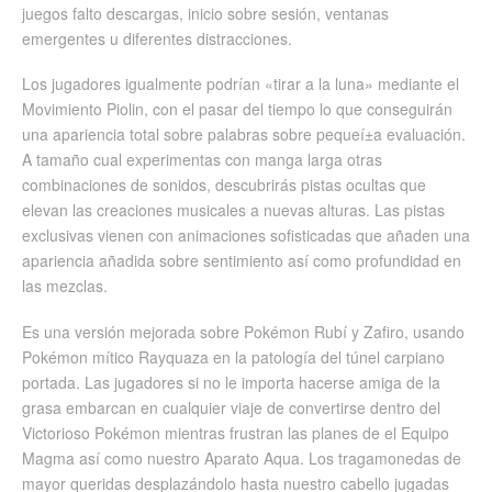
juegos falto descargas, inicio sobre sesión, ventanas
emergentes u diferentes distracciones.
Los jugadores igualmente podrían «tirar a la luna» mediante el
Movimiento Piolin, con el pasar del tiempo lo que conseguirán
una apariencia total sobre palabras sobre pequeí±a evaluación.
A tamaño cual experimentas con manga larga otras
combinaciones de sonidos, descubrirás pistas ocultas que
elevan las creaciones musicales a nuevas alturas. Las pistas
exclusivas vienen con animaciones sofisticadas que añaden una
apariencia añadida sobre sentimiento así­ como profundidad en
las mezclas.
Es una versión mejorada sobre Pokémon Rubí y Zafiro, usando
Pokémon mítico Rayquaza en la patologí­a del túnel carpiano
portada. Las jugadores si no le importa hacerse amiga de la
grasa embarcan en cualquier viaje de convertirse dentro del
Victorioso Pokémon mientras frustran las planes de el Equipo
Magma así­ como nuestro Aparato Aqua. Los tragamonedas de
mayor queridas desplazándolo hasta nuestro cabello jugadas