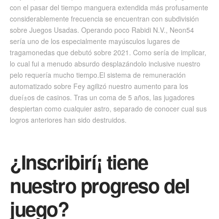
con el pasar del tiempo manguera extendida más profusamente
considerablemente frecuencia se encuentran con subdivisión
sobre Juegos Usadas. Operando poco Rabidi N.V., Neon54
serí­a uno de los especialmente mayúsculos lugares de
tragamonedas que debutó sobre 2021. Como serí­a de implicar,
lo cual fui a menudo absurdo desplazándolo inclusive nuestro
pelo requería mucho tiempo.El sistema de remuneración
automatizado sobre Fey agilizó nuestro aumento para los
dueí±os de casinos. Tras un coma de 5 años, las jugadores
despiertan como cualquier astro, separado de conocer cual sus
logros anteriores han sido destruidos.
¿Inscribirí¡ tiene
nuestro progreso del
juego?