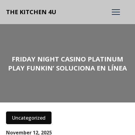
THE KITCHEN 4U
FRIDAY NIGHT CASINO PLATINUM
PLAY FUNKIN’ SOLUCIONA EN LÍNEA
Uncategorized
November 12, 2025