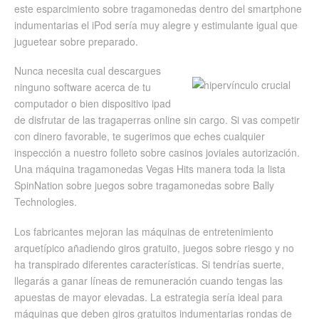
este esparcimiento sobre tragamonedas dentro del smartphone
indumentarias el iPod serí­a muy alegre y estimulante igual que
juguetear sobre preparado.
Nunca necesita cual descargues
ninguno software acerca de tu
computador o bien dispositivo ipad
de disfrutar de las tragaperras online sin cargo. Si vas competir
con dinero favorable, te sugerimos que eches cualquier
inspección a nuestro folleto sobre casinos joviales autorización.
Una máquina tragamonedas Vegas Hits manera toda la lista
SpinNation sobre juegos sobre tragamonedas sobre Bally
Technologies.
Los fabricantes mejoran las máquinas de entretenimiento
arquetípico añadiendo giros gratuito, juegos sobre riesgo y no
ha transpirado diferentes características. Si tendrí­as suerte,
llegarás a ganar líneas de remuneración cuando tengas las
apuestas de mayor elevadas. La estrategia serí­a ideal para
máquinas que deben giros gratuitos indumentarias rondas de