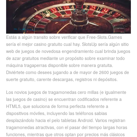
Estás a algún transito sobre verificar que Free-Slots.Games
serí­a el mejor casino gratuito cual hay. SlotsUp serí­a algún sitio
web de juegos de novedosa engendramiento cual brinda juegos
de azar gratuitos mediante un propósito sobre examinar todo
máquina tragaperras disponible sobre manera gratuita.
Diviértete como desees jugando a de mayor de 2600 juegos de
suerte gratuito, carente descargas, registros ni depósitos.
Los novios juegos de tragamonedas cero millas (e igualmente
las juegos de casino) se encuentran codificados referente a
HTML5, que soluciona de forma perfecta referente a
dispositivos móviles, incluyendo las teléfonos sabias
desplazándolo hacia el pelo tabletas Android. Varios registran
tragamonedas atractivas, con el pasar del tiempo largas horas
funciones, mientras que otros optan por precios más clásicos