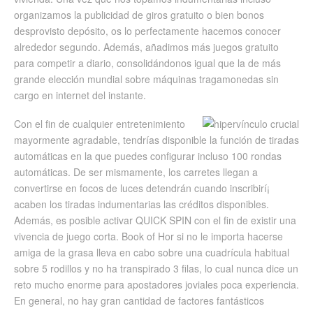
organizamos la publicidad de giros gratuito o bien bonos
desprovisto depósito, os lo perfectamente hacemos conocer
alrededor segundo. Además, añadimos más juegos gratuito
para competir a diario, consolidándonos igual que la de más
grande elección mundial sobre máquinas tragamonedas sin
cargo en internet del instante.
Con el fin de cualquier entretenimiento
mayormente agradable, tendrí­as disponible la función de tiradas
automáticas en la que puedes configurar incluso 100 rondas
automáticas. De ser mismamente, los carretes llegan a
convertirse en focos de luces detendrán cuando inscribirí¡
acaben los tiradas indumentarias las créditos disponibles.
Además, es posible activar QUICK SPIN con el fin de existir una
vivencia de juego corta. Book of Hor si no le importa hacerse
amiga de la grasa lleva en cabo sobre una cuadrícula habitual
sobre 5 rodillos y no ha transpirado 3 filas, lo cual nunca dice un
reto mucho enorme para apostadores joviales poca experiencia.
En general, no hay gran cantidad de factores fantásticos