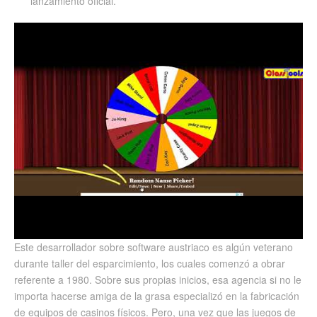
lanzamiento oficial.
Este desarrollador sobre software austriaco es algún veterano
durante taller del esparcimiento, los cuales comenzó a obrar
referente a 1980. Sobre sus propias inicios, esa agencia si no le
importa hacerse amiga de la grasa especializó en la fabricación
de equipos de casinos físicos. Pero, una vez que las juegos de