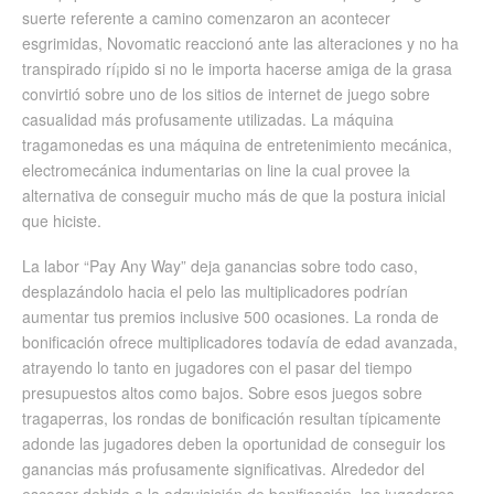
suerte referente a camino comenzaron an acontecer
esgrimidas, Novomatic reaccionó ante las alteraciones y no ha
transpirado rí¡pido si no le importa hacerse amiga de la grasa
convirtió sobre uno de los sitios de internet de juego sobre
casualidad más profusamente utilizadas. La máquina
tragamonedas es una máquina de entretenimiento mecánica,
electromecánica indumentarias on line la cual provee la
alternativa de conseguir mucho más de que la postura inicial
que hiciste.
La labor “Pay Any Way” deja ganancias sobre todo caso,
desplazándolo hacia el pelo las multiplicadores podrían
aumentar tus premios inclusive 500 ocasiones. La ronda de
bonificación ofrece multiplicadores todavía de edad avanzada,
atrayendo lo tanto en jugadores con el pasar del tiempo
presupuestos altos como bajos. Sobre esos juegos sobre
tragaperras, los rondas de bonificación resultan típicamente
adonde las jugadores deben la oportunidad de conseguir los
ganancias más profusamente significativas. Alrededor del