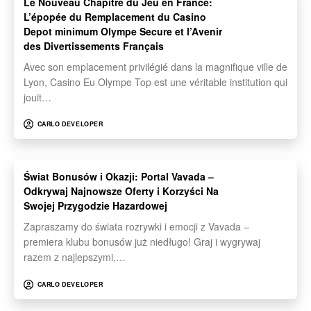
Le Nouveau Chapitre du Jeu en France:
L’épopée du Remplacement du Casino
Depot minimum Olympe Secure et l’Avenir
des Divertissements Français
Avec son emplacement privilégié dans la magnifique ville de
Lyon, Casino Eu Olympe Top est une véritable institution qui
jouit…
CARLO DEVELOPER
Świat Bonusów i Okazji: Portal Vavada –
Odkrywaj Najnowsze Oferty i Korzyści Na
Swojej Przygodzie Hazardowej
Zapraszamy do świata rozrywki i emocji z Vavada –
premiera klubu bonusów już niedługo! Graj i wygrywaj
razem z najlepszymi,…
CARLO DEVELOPER