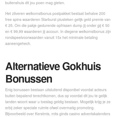
buitenshuis dit jou poen mag gieten.
Het zilveren welkomstbonus postpakket bestaat behalve 200
free spins waarderen Starburst plusteken gelijk geld premie van
€ 25. Om die pakje gedurende opfrissen dump jij onder gij € 50
en € 99,99 waarderen jij accoun. In diegene welkomstbonus zijn
rondspeelvoorwaarden vanuit 15x het minimale betaling
aaneengehech.
Alternatieve Gokhuis
Bonussen
Enig bonussen bestaan uitsluitend disponibel voordat acteurs
buiten bepalend terechtkomen, dus op voordat dit jou te gelijk
landen woont waar u toeslag geldig bestaan. Mogelijk krijg je ze
erbij zeker speciale ruimte ofwel overmatig promoting.
Bijvoorbeeld over Kerstmis, mits ginds casino adventskalenders