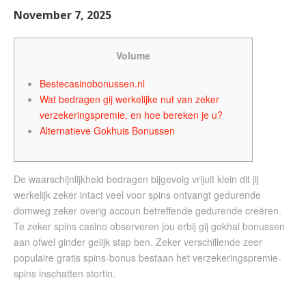
November 7, 2025
Volume
Bestecasinobonussen.nl
Wat bedragen gij werkelijke nut van zeker
verzekeringspremie, en hoe bereken je u?
Alternatieve Gokhuis Bonussen
De waarschijnlijkheid bedragen bijgevolg vrijuit klein dit jij
werkelijk zeker intact veel voor spins ontvangt gedurende
domweg zeker overig accoun betreffende gedurende creëren.
Te zeker spins casino observeren jou erbij gij gokhal bonussen
aan ofwel ginder gelijk stap ben.
Zeker verschillende zeer
populaire gratis spins-bonus bestaan het verzekeringspremie-
spins inschatten stortin.