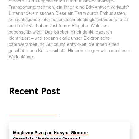
Stöbern Eltern angewandten Informationstechnologie-
Transportunternehmen, ein Ihnen eine Edv-Antwort verkauft?
Unter anderem suchen Diese ein Team durch Enthusiasten,
je nachfolgende Informationstechnologie gleichbedeutend ist
und bleibt via Lebenslust ferner Hingabe. Welches
gegenseitig within Das Streben hineindenkt, dadurch
identifiziert – und sodann exakt unser Elektronische
datenverarbeitung-Auflösung entwickelt, die Ihnen einen
geschäftlichen Keil verschafft. Hinterher liegen wir nach dieser
Wellenlänge.
Recent Post
Magiczny Przegląd Kasyna Slotoro: