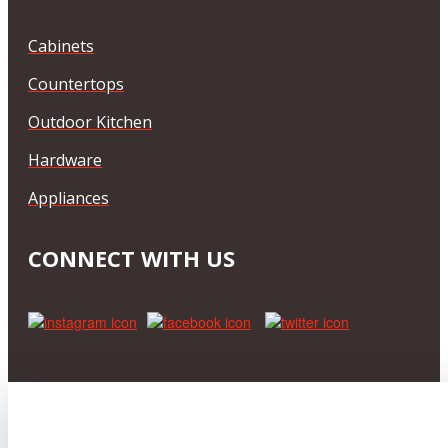
Cabinets
Countertops
Outdoor Kitchen
Hardware
Appliances
CONNECT WITH US