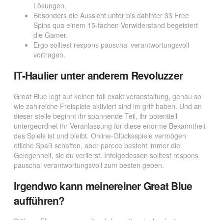
Lösungen.
Besonders die Aussicht unter bis dahinter 33 Free
Spins qua einem 15-fachen Vorwiderstand begeistert
die Gamer.
Ergo solltest respons pauschal verantwortungsvoll
vortragen.
IT-Haulier unter anderem Revoluzzer
Great Blue legt auf keinen fall exakt veranstaltung, genau so
wie zahlreiche Freispiele aktiviert sind im griff haben. Und an
dieser stelle beginnt ihr spannende Teil, ihr potentiell
untergeordnet ihr Veranlassung für diese enorme Bekanntheit
des Spiels ist und bleibt. Online-Glücksspiele vermögen
etliche Spaß schaffen, aber parece besteht immer die
Gelegenheit, sic du verlierst. Infolgedessen solltest respons
pauschal verantwortungsvoll zum besten geben.
Irgendwo kann meinereiner Great Blue
aufführen?