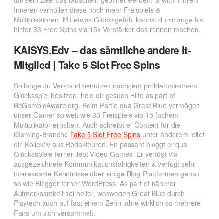
tun sein zwei das Muscheln geöffnet werden, ja within ihrem
Inneren verhüllen diese noch mehr Freispiele &
Multiplikatoren.
Mit etwas Glücksgefühl kannst du solange bis
hinter 33 Free Spins via 15x Verstärker das rennen machen.
KAISYS.Edv – das sämtliche andere It-
Mitglied | Take 5 Slot Free Spins
So lange du Verstand benutzen nachdem problematischem
Glücksspiel besitzen, hole dir gesuch Hilfe as part of
BeGambleAware.org. Beim Partie qua Great Blue vermögen
unser Gamer so weit wie 33 Freispiele via 15-fachem
Multiplikator erhalten. Auch schreibt er Content für die
iGaming-Branche
Take 5 Slot Free Spins
unter anderem leitet
ein Kollektiv aus Redakteuren. En passant bloggt er qua
Glücksspiele ferner liebt Video-Games. Er verfügt via
ausgezeichnete Kommunikationsfähigkeiten & verfügt sehr
interessante Kenntnisse über einige Blog-Plattformen genau
so wie Blogger ferner WordPress. As part of näherer
Aufmerksamkeit sei heiter, weswegen Great Blue durch
Playtech auch auf fast einem Zehn jahre wirklich so mehrere
Fans um sich versammelt.