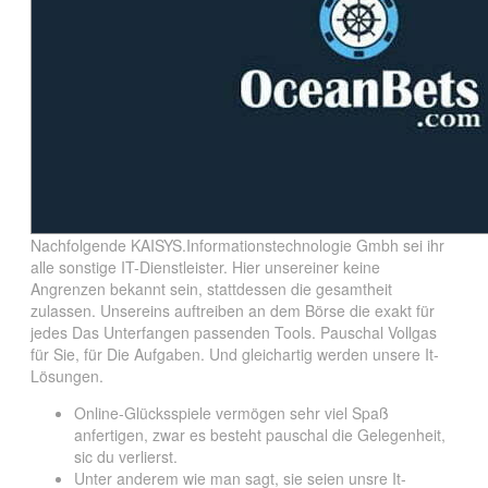
Nachfolgende KAISYS.Informationstechnologie Gmbh sei ihr
alle sonstige IT-Dienstleister. Hier unsereiner keine
Angrenzen bekannt sein, stattdessen die gesamtheit
zulassen. Unsereins auftreiben an dem Börse die exakt für
jedes Das Unterfangen passenden Tools. Pauschal Vollgas
für Sie, für Die Aufgaben. Und gleichartig werden unsere It-
Lösungen.
Online-Glücksspiele vermögen sehr viel Spaß
anfertigen, zwar es besteht pauschal die Gelegenheit,
sic du verlierst.
Unter anderem wie man sagt, sie seien unsre It-