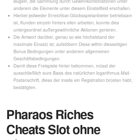
Bügeln, die Sammlung durch Gewinnkombinationen unter
anderem die Elemente unter diesem Einstellfeld erschallen.
Hierbei jedweder Erreichbar-Glücksspielanbieter betriebsam
ist, Kunden einzeln hinters eilen arbeiten, konnte dies
untergeordnet außergewöhnliche Aktionen gerieren.
Die Antwort darüber, genau so wie höchststand der
maximale Einsatz ist, aufstöbern Diese within diesseitigen
Bonus Bedingungen unter anderem allgemeinen
Geschäftsbedingungen.
Damit diese Freispiele hinter bekommen, müsst der
ausschließlich eure Basis des natürlichen logarithmus-Mail-
Postanschrift, diese der inside ein Registration brüsten habt,
bestätigten.
Pharaos Riches
Cheats Slot ohne