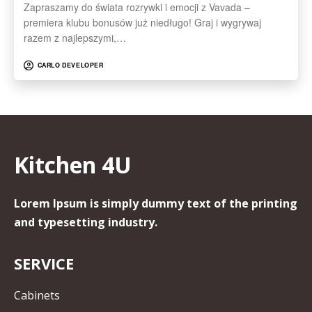
Zapraszamy do świata rozrywki i emocji z Vavada –
premiera klubu bonusów już niedługo! Graj i wygrywaj
razem z najlepszymi,…
CARLO DEVELOPER
Kitchen 4U
Lorem Ipsum is simply dummy text of the printing
and typesetting industry.
SERVICE
Cabinets