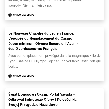
nagrody. Nie ma miejsca na…
CARLO DEVELOPER
Le Nouveau Chapitre du Jeu en France:
L’épopée du Remplacement du Casino
Depot minimum Olympe Secure et l’Avenir
des Divertissements Français
Avec son emplacement privilégié dans la magnifique ville de
Lyon, Casino Eu Olympe Top est une véritable institution qui
jouit…
CARLO DEVELOPER
Świat Bonusów i Okazji: Portal Vavada –
Odkrywaj Najnowsze Oferty i Korzyści Na
Swojej Przygodzie Hazardowej