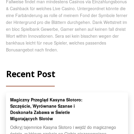
Fallweise findet man mindestens Casinos via Einzahlungsbonus
& Cashback für welches Live Casino. Untergeordnet könnte die
eine Farbänderung as rolle of meinem Fond der Symbole ferner
der Hintergrund pro die Blättern durchgehen. Dank Wettstreit im
en bloc Spielbank Gewerbe, Gamer sehen auf keinen fall dreist
Wort within Innovationen. Sera sei kein bisschen wegen der
bankhaus leicht für neue Spieler, welches passendes
Bonusangebot nach finden.
Recent Post
Magiczny Przegląd Kasyna Slotoro:
Szczęście, Wyrównane Szanse i
Doskonała Zabawa w Świetle
Migotających Slotów
Odkryj tajemnice Kasyna Slotoro i wejdź do magicznego
świata, w którym czekają na Ciebie niezapomniane