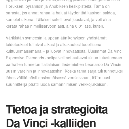
Horuksen, pyramidin ja Anubiksen keskipisteitä. Tämä on
parasta, jos annat rahaa ja haluat täydentää kasinon saldoa,
kun olet ulkona. Tällaiset setelit ovat joustavat, ja voit aina
kerätä rahaa nimellisarvoon asti, aina 0,01 asti, kuten.
Värikkään synteesin ja upean äänikehyksen yhdistämät
taideteokset toimivat aikasi ja aikakautesi todellisena
kulttuurimaisemana – ja luovat innovaatioita. Uusimmat Da Vinci
Expensive Diamonds -pelipalvelimet auttavat sinua tutustumaan
parhaiten tunnetun italialaisen tiedemiehen Leonardo Da Vincin
uusiin väreihin ja innovaatioihin. Koska tämä sarja tuli tunnetuksi
lähes välittömästi ensimmäisessä versiossaan, IGT:n uusi
suunnittelija päätti luoda samannimisen verkkojulkaisun.
Tietoa ja strategioita
Da Vinci -kalliiden