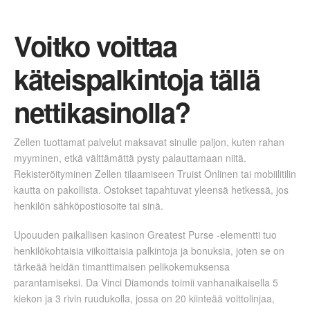
Voitko voittaa
käteispalkintoja tällä
nettikasinolla?
Zellen tuottamat palvelut maksavat sinulle paljon, kuten rahan
myyminen, etkä välttämättä pysty palauttamaan niitä.
Rekisteröityminen Zellen tilaamiseen Truist Onlinen tai mobiilitilin
kautta on pakollista. Ostokset tapahtuvat yleensä hetkessä, jos
henkilön sähköpostiosoite tai sinä.
Upouuden paikallisen kasinon Greatest Purse -elementti tuo
henkilökohtaisia ​​viikoittaisia ​​palkintoja ja bonuksia, joten se on
tärkeää heidän timanttimaisen pelikokemuksensa
parantamiseksi. Da Vinci Diamonds toimii vanhanaikaisella 5
kiekon ja 3 rivin ruudukolla, jossa on 20 kiinteää voittolinjaa,