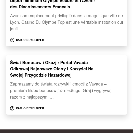
Depot minimum Olympe Secure et l’Avenir
des Divertissements Français
Avec son emplacement privilégié dans la magnifique ville de
Lyon, Casino Eu Olympe Top est une véritable institution qui
jouit…
CARLO DEVELOPER
Świat Bonusów i Okazji: Portal Vavada –
Odkrywaj Najnowsze Oferty i Korzyści Na
Swojej Przygodzie Hazardowej
Zapraszamy do świata rozrywki i emocji z Vavada –
premiera klubu bonusów już niedługo! Graj i wygrywaj
razem z najlepszymi,…
CARLO DEVELOPER