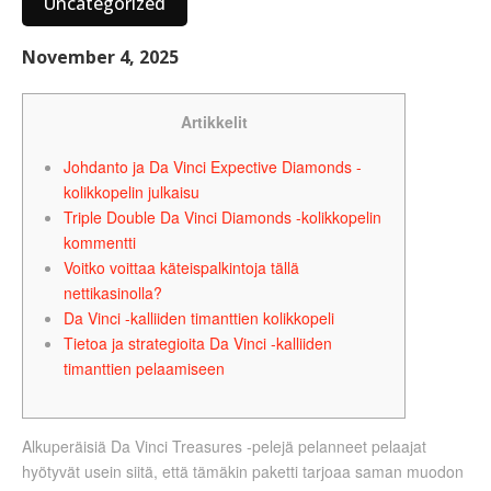
Uncategorized
November 4, 2025
Artikkelit
Johdanto ja Da Vinci Expective Diamonds -
kolikkopelin julkaisu
Triple Double Da Vinci Diamonds -kolikkopelin
kommentti
Voitko voittaa käteispalkintoja tällä
nettikasinolla?
Da Vinci -kalliiden timanttien kolikkopeli
Tietoa ja strategioita Da Vinci -kalliiden
timanttien pelaamiseen
Alkuperäisiä Da Vinci Treasures -pelejä pelanneet pelaajat
hyötyvät usein siitä, että tämäkin paketti tarjoaa saman muodon