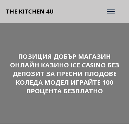
THE KITCHEN 4U
ПОЗИЦИЯ ДОБЪР МАГАЗИН
ОНЛАЙН КАЗИНО ICE CASINO БЕЗ
ДЕПОЗИТ ЗА ПРЕСНИ ПЛОДОВЕ
КОЛЕДА МОДЕЛ ИГРАЙТЕ 100
ПРОЦЕНТА БЕЗПЛАТНО