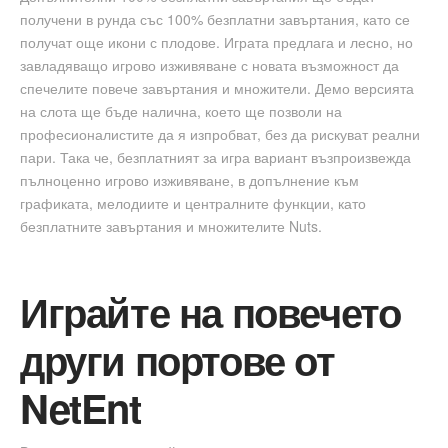
получени в рунда със 100% безплатни завъртания, като се
получат още икони с плодове. Играта предлага и лесно, но
завладяващо игрово изживяване с новата възможност да
спечелите повече завъртания и множители. Демо версията
на слота ще бъде налична, което ще позволи на
професионалистите да я изпробват, без да рискуват реални
пари. Така че, безплатният за игра вариант възпроизвежда
пълноценно игрово изживяване, в допълнение към
графиката, мелодиите и централните функции, като
безплатните завъртания и множителите Nuts.
Играйте на повечето
други портове от
NetEnt