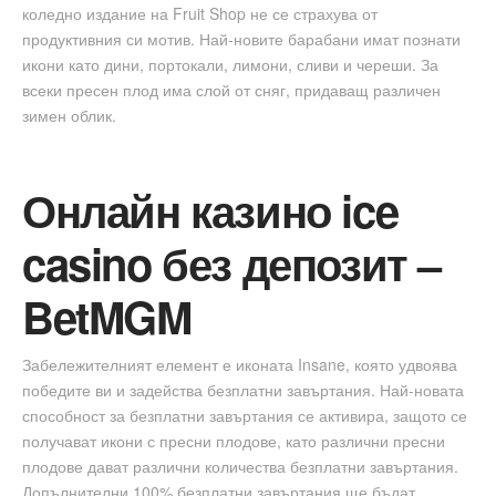
коледно издание на Fruit Shop не се страхува от
продуктивния си мотив.
Най-новите барабани имат познати
икони като дини, портокали, лимони, сливи и череши. За
всеки пресен плод има слой от сняг, придаващ различен
зимен облик.
Онлайн казино ice
casino без депозит –
BetMGM
Забележителният елемент е иконата Insane, която удвоява
победите ви и задейства безплатни завъртания. Най-новата
способност за безплатни завъртания се активира, защото се
получават икони с пресни плодове, като различни пресни
плодове дават различни количества безплатни завъртания.
Допълнителни 100% безплатни завъртания ще бъдат