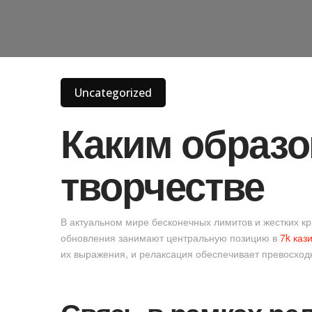
Uncategorized
Каким образо
творчестве
В актуальном мире бесконечных лимитов и жестких к
обновления занимают центральную позицию в
7k каз
их выражения, и релаксация обеспечивает превосход