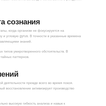
а сознания
апы, когда организм не фокусируется на
 и угловую gyrus. В точности в указанные времена
ставляющими знаний.
х типов умиротворенного обстоятельств. В
 тайных паттернов.
нений
й деятельности прежде всего во время покоя.
ый восстановление активизирует производство
ьно высокую гибкость анализа и навык к