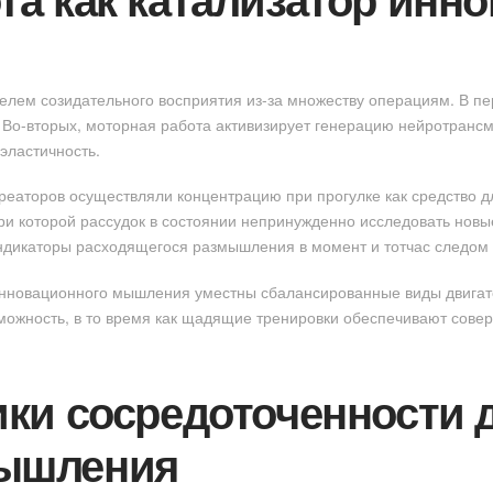
елем созидательного восприятия из-за множеству операциям. В пе
Во-вторых, моторная работа активизирует генерацию нейротрансм
эластичность.
реаторов осуществляли концентрацию при прогулке как средство 
ри которой рассудок в состоянии непринужденно исследовать новы
дикаторы расходящегося размышления в момент и тотчас следом 
инновационного мышления уместны сбалансированные виды двигате
зможность, в то время как щадящие тренировки обеспечивают сов
ики сосредоточенности
мышления