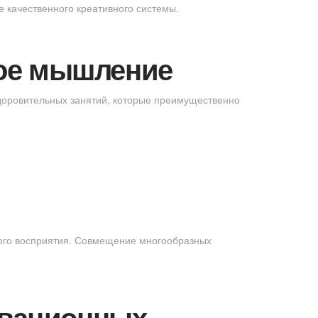
 качественного креативного системы.
кое мышление
доровительных занятий, которые преимущественно
ного восприятия. Совмещение многообразных
овационных