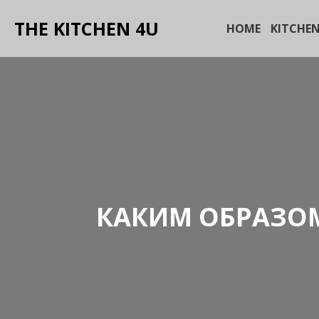
THE KITCHEN 4U
HOME
KITCHEN
КАКИМ ОБРАЗОМ