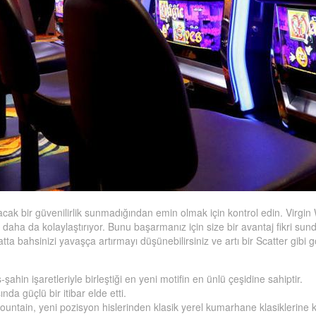
k bir güvenilirlik sunmadığından emin olmak için kontrol edin. Virgin
 daha da kolaylaştırıyor. Bunu başarmanız için size bir avantaj fikri su
 Hatta bahsinizi yavaşça artırmayı düşünebilirsiniz ve artı bir Scatter g
-şahin işaretleriyle birleştiği en yeni motifin en ünlü çeşidine sahiptir.
nda güçlü bir itibar elde etti.
tain, yeni pozisyon hislerinden klasik yerel kumarhane klasiklerine kada