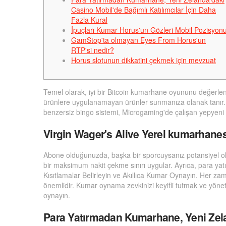
Casino Mobil'de Bağımlı Katılımcılar İçin Daha
Fazla Kural
İpuçları Kumar Horus'un Gözleri Mobil Pozisyon
GamStop'ta olmayan Eyes From Horus'un
RTP'si nedir?
Horus slotunun dikkatini çekmek için mevzuat
Temel olarak, iyi bir Bitcoin kumarhane oyununu değerlendi
ürünlere uygulanamayan ürünler sunmanıza olanak tanır. B
benzersiz bingo sistemi, Microgaming'de çalışan yepyeni
Virgin Wager's Alive Yerel kumarhanes
Abone olduğunuzda, başka bir sporcuysanız potansiyel olar
bir maksimum nakit çekme sınırı uygular. Ayrıca, para yatı
Kısıtlamalar Belirleyin ve Akıllıca Kumar Oynayın. Her zam
önemlidir. Kumar oynama zevkinizi keyifli tutmak ve yöne
oynayın.
Para Yatırmadan Kumarhane, Yeni Zelan