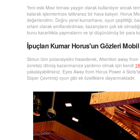
Yeni eski Mısır teması yaygın olarak kullanılıyor ancak te
kalarak işlemlerinize istikrarsız bir hava katıyor. Horus
değerlendirin. Doğru yerel kumarhane, oyun çeşitliliği, bas
ortam olarak sınıflandırılması, kazançların çok sık olmadı
bunu kararlılıkla yapmalarını ve iyi düşünülmüş bir para ka
İpuçları Kumar Horus'un Gözleri Mobi
Slotun tüm potansiyelini hissederek, Attention away from
ücretsiz dönüş kazanmanıza yardımcı olmak için kendi
1K
yakalayabilirsiniz. Eyes Away from Horus Power 4 Slots'
Süper Çevrimiçi oyun gibi ek özelliklere dayanmaktadır.