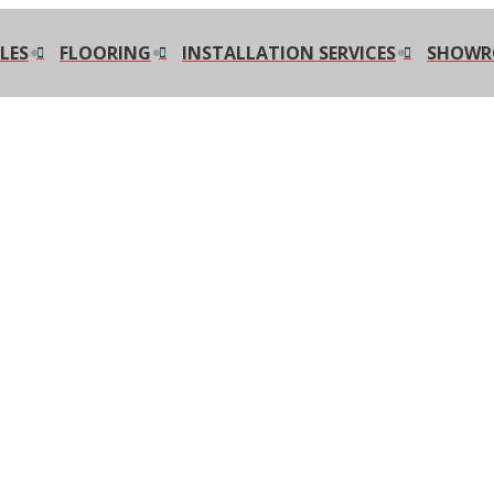
ILES
FLOORING
INSTALLATION SERVICES
SHOW
 EN YENI HARIKA HAP PO
ESI ZAMAN KUMAR DENEM