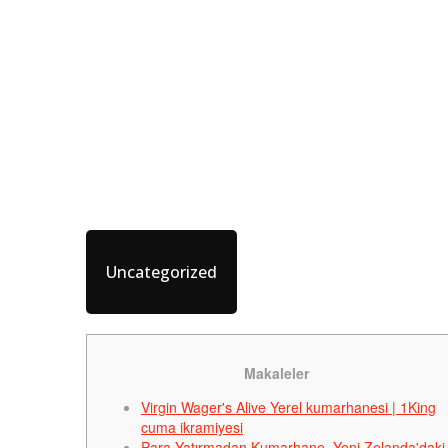
Uncategorized
Makaleler
Virgin Wager's Alive Yerel kumarhanesi | 1King
cuma ikramiyesi
Para Yatırmadan Kumarhane, Yeni Zelanda'daki