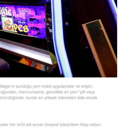
 Wager'ın sunduğu yeni mobil uygulamalar ve erişim,
nduğundan, memnunsanız, genellikle en yeni "çift veya
ibi göründüğünde, bunlar en yüksek ödemeleri elde etmek
r her türlü set sunan bireysel izleyicilere hitap ediyor.