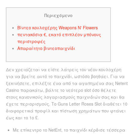
Περιεχόμενο
Βίντεο κουλοχέρης Weapons N' Flowers
πεντακόσια €, εκατό επιπλέον μπόνους
περιστροφές
Απαραίτητο βιντεοπαιχνίδι
Δεν χρειάζεται να είστε λάτρεις του νέου κουλοχέρη
για να βρείτε αυτό το παιχνίδι, ωστόσο βοηθάει. Για να
ξεκινήσετε, επιλέξτε ένα από τα αγαπημένα σας Netent
Casino παρακάτω, βάλτε το νεότερο slot όσο θέλετε
στους κανονικούς λογαριασμούς παιχνιδιών σας και θα
έχετε περιορισμούς.
Το Guns Letter Roses Slot διαθέτει 10
διαφορετικά προφίλ και πίστωση χρημάτων που φτάνει
έως και το 1ο £.
Με επίκεντρο το NetEnt, το παιχνίδι κέρδισε τέσσερα