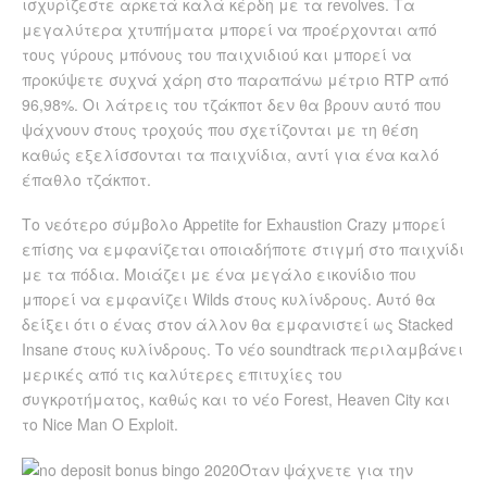
ισχυρίζεστε αρκετά καλά κέρδη με τα revolves. Τα
μεγαλύτερα χτυπήματα μπορεί να προέρχονται από
τους γύρους μπόνους του παιχνιδιού και μπορεί να
προκύψετε συχνά χάρη στο παραπάνω μέτριο RTP από
96,98%. Οι λάτρεις του τζάκποτ δεν θα βρουν αυτό που
ψάχνουν στους τροχούς που σχετίζονται με τη θέση
καθώς εξελίσσονται τα παιχνίδια, αντί για ένα καλό
έπαθλο τζάκποτ.
Το νεότερο σύμβολο Appetite for Exhaustion Crazy μπορεί
επίσης να εμφανίζεται οποιαδήποτε στιγμή στο παιχνίδι
με τα πόδια. Μοιάζει με ένα μεγάλο εικονίδιο που
μπορεί να εμφανίζει Wilds στους κυλίνδρους. Αυτό θα
δείξει ότι ο ένας στον άλλον θα εμφανιστεί ως Stacked
Insane στους κυλίνδρους. Το νέο soundtrack περιλαμβάνει
μερικές από τις καλύτερες επιτυχίες του
συγκροτήματος, καθώς και το νέο Forest, Heaven City και
το Nice Man O Exploit.
Όταν ψάχνετε για την