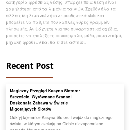
κατηγορία φρέσκιας θέσης, υπάρχει ποια θέση είναι
χαμηλότερη από τα λιμάνια ταινιών. Σχεδόν όλα τα
άλλα είδη λιμανιών ήταν προοδευτικά slots και
μπορείτε να παίξετε πολλαπλές θύρες γραμμών
πληρωμής. Αν ψάχνετε για πιο συναρπαστικά σχέδια,
μπορείτε να επιλέξετε πονοκέφαλο, μύθο, ρομαντισμό,
μηχανή φρούτων και θα είστε αστείοι.
Recent Post
Magiczny Przegląd Kasyna Slotoro:
Szczęście, Wyrównane Szanse i
Doskonała Zabawa w Świetle
Migotających Slotów
Odkryj tajemnice Kasyna Slotoro i wejdź do magicznego
świata, w którym czekają na Ciebie niezapomniane
nagrody. Nie ma miejsca na…