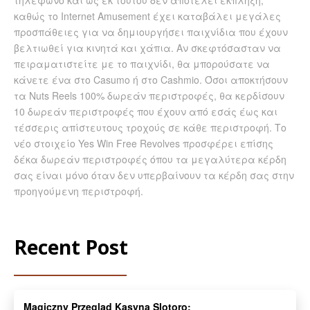
τηλέφωνο και ως εκ τούτου δεν αποτελεί έκπληξη,
καθώς το Internet Amusement έχει καταβάλει μεγάλες
προσπάθειες για να δημιουργήσει παιχνίδια που έχουν
βελτιωθεί για κινητά και χάπια. Αν σκεφτόσασταν να
πειραματιστείτε με το παιχνίδι, θα μπορούσατε να
κάνετε ένα στο Casumo ή στο Cashmio. Όσοι αποκτήσουν
τα Nuts Reels 100% δωρεάν περιστροφές, θα κερδίσουν
10 δωρεάν περιστροφές που έχουν από εσάς έως και
τέσσερις απίστευτους τροχούς σε κάθε περιστροφή. Το
νέο στοιχείο Yes Win Free Revolves προσφέρει επίσης
δέκα δωρεάν περιστροφές όπου τα μεγαλύτερα κέρδη
σας είναι μόνο όταν δεν υπερβαίνουν τα κέρδη σας στην
προηγούμενη περιστροφή.
Recent Post
Magiczny Przegląd Kasyna Slotoro: