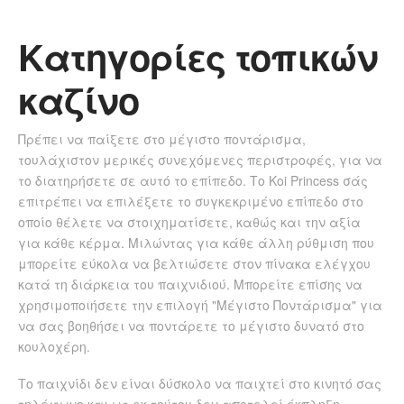
Κατηγορίες τοπικών
καζίνο
Πρέπει να παίξετε στο μέγιστο ποντάρισμα,
τουλάχιστον μερικές συνεχόμενες περιστροφές, για να
το διατηρήσετε σε αυτό το επίπεδο. Το Koi Princess σάς
επιτρέπει να επιλέξετε το συγκεκριμένο επίπεδο στο
οποίο θέλετε να στοιχηματίσετε, καθώς και την αξία
για κάθε κέρμα. Μιλώντας για κάθε άλλη ρύθμιση που
μπορείτε εύκολα να βελτιώσετε στον πίνακα ελέγχου
κατά τη διάρκεια του παιχνιδιού. Μπορείτε επίσης να
χρησιμοποιήσετε την επιλογή "Μέγιστο Ποντάρισμα" για
να σας βοηθήσει να ποντάρετε το μέγιστο δυνατό στο
κουλοχέρη.
Το παιχνίδι δεν είναι δύσκολο να παιχτεί στο κινητό σας