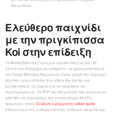
παιχνιδιών.
Ελεύθερο παιχνίδι
με την πριγκίπισσα
Koi στην επίδειξη
Το Money Earn σας τιμά μια άμεση νίκη έως και 30
λεπτά στο στοίχημα και μπορείτε να χρησιμοποιήσετε
τον Τροχό Μπόνους Κερμάτων, έναν τροχό που περιέχει
περίπου τρία επίπεδα στα οποία θα πρέπει να
μετακινήσετε τα ζάρια για να αρχίσουν να
περιστρέφονται. Το RTP του παιχνιδιού, που κυμαίνεται
από 96% σε ένα κάπως πιο γενναιόδωρο 96,23%,
προμηνύει στους
Σύνδεση εφαρμογής vulkan spiele
επαγγελματίες, ενθαρρύνοντας το δίκαιο παιχνίδι και