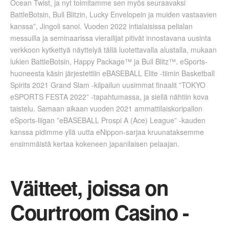
Ocean Twist, ja nyt toimitamme sen myös seuraavaksi
BattleBotsin, Bull Blitzin, Lucky Envelopein ja muiden vastaavien
kanssa”, Jingoli sanoi. Vuoden 2022 intialaisissa pelialan
messuilla ja seminaarissa vierailijat pitivät innostavana uusinta
verkkoon kytkettyä näyttelyä tällä luotettavalla alustalla, mukaan
lukien BattleBotsin, Happy Package™ ja Bull Blitz™. eSports-
huoneesta käsin järjestettiin eBASEBALL Elite -tiimin Basketball
Spirits 2021 Grand Slam -kilpailun uusimmat finaalit ”TOKYO
eSPORTS FESTA 2022” -tapahtumassa, ja siellä nähtiin kova
taistelu. Samaan aikaan vuoden 2021 ammattilaiskoripallon
eSports-liigan ”eBASEBALL Prospi A (Ace) League” -kauden
kanssa pidimme yllä uutta eNippon-sarjaa kruunataksemme
ensimmäistä kertaa kokeneen japanilaisen pelaajan.
Väitteet, joissa on
Courtroom Casino -