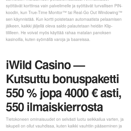
syöttävät korttinsa vain palvelimelle ja syöttävät turvallisen PIN-
koodin, kun True-Time Monitor™ tai Real-Go Out Windowing™
sen käynnistää. Kun kortti poistetaan automaatista pelaamisen
jälkeen, kaikki jäljellä oleva saldo palautetaan heidän Klip-
tililleen. He voivat myös käyttää rahaa matalan panoksen
kasinoilla, kuten syömällä varoja ja baareissa.
iWild Casino —
Kutsuttu bonuspaketti
550 % jopa 4000 € asti,
550 ilmaiskierrosta
Tietokoneen ominaisuudet on selvästi luotu seikkailua varten, ja
iskupeli on ollut vauhdissa, kuten kaikki vauhtiin pääseminen ja