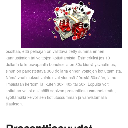
osoittaa, että pelaajan on valittava tietty summa ennen
kannustimien tai voittojen kotiuttamista. Esimerkiksi jos 10
dollarin talletusvapaalla bonuksella on 30x kierrätysvaatimus,
sinun on panostettava 300 dollaria ennen voittojen kotiuttamista.
Nämä vaatimukset vaihtelevat yleensä 20x:stä 50x:ään, ja ne
ilmaistaan ​​kertoimilla, kuten 30x, 40x tai 50x. Lopulta voit
kotiuttaa voitot etsimällä sopivan prosenttiosuusmenetelmän,
syöttämällä kelvollisen kotiutussumman ja vahvistamalla
tilauksen.