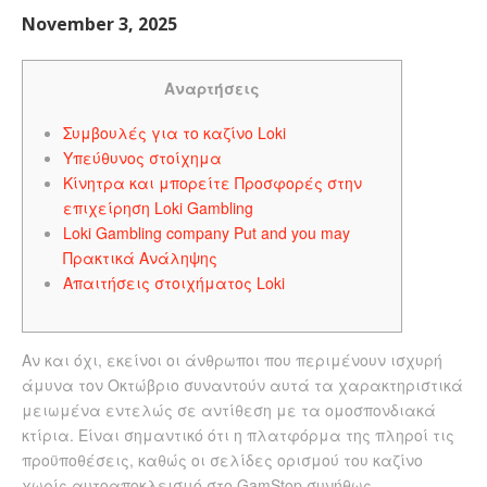
November 3, 2025
Αναρτήσεις
Συμβουλές για το καζίνο Loki
Υπεύθυνος στοίχημα
Κίνητρα και μπορείτε Προσφορές στην
επιχείρηση Loki Gambling
Loki Gambling company Put and you may
Πρακτικά Ανάληψης
Απαιτήσεις στοιχήματος Loki
Αν και όχι, εκείνοι οι άνθρωποι που περιμένουν ισχυρή
άμυνα τον Οκτώβριο συναντούν αυτά τα χαρακτηριστικά
μειωμένα εντελώς σε αντίθεση με τα ομοσπονδιακά
κτίρια. Είναι σημαντικό ότι η πλατφόρμα της πληροί τις
προϋποθέσεις, καθώς οι σελίδες ορισμού του καζίνο
χωρίς αυτοαποκλεισμό στο GamStop συνήθως