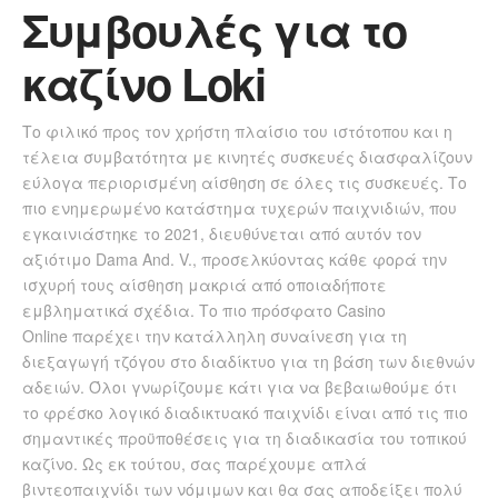
Συμβουλές για το
καζίνο Loki
Το φιλικό προς τον χρήστη πλαίσιο του ιστότοπου και η
τέλεια συμβατότητα με κινητές συσκευές διασφαλίζουν
εύλογα περιορισμένη αίσθηση σε όλες τις συσκευές. Το
πιο ενημερωμένο κατάστημα τυχερών παιχνιδιών, που
εγκαινιάστηκε το 2021, διευθύνεται από αυτόν τον
αξιότιμο Dama And. V., προσελκύοντας κάθε φορά την
ισχυρή τους αίσθηση μακριά από οποιαδήποτε
εμβληματικά σχέδια. Το πιο πρόσφατο Casino
Online παρέχει την κατάλληλη συναίνεση για τη
διεξαγωγή τζόγου στο διαδίκτυο για τη βάση των διεθνών
αδειών. Όλοι γνωρίζουμε κάτι για να βεβαιωθούμε ότι
το φρέσκο ​​λογικό διαδικτυακό παιχνίδι είναι από τις πιο
σημαντικές προϋποθέσεις για τη διαδικασία του τοπικού
καζίνο. Ως εκ τούτου, σας παρέχουμε απλά
βιντεοπαιχνίδι των νόμιμων και θα σας αποδείξει πολύ