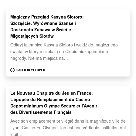
Magiczny Przegląd Kasyna Slotoro:
Szczęście, Wyrównane Szanse i
Doskonała Zabawa w Świetle
Migotających Slotów
Odkryj tajemnice Kasyna Slotoro i wejdź do magicznego
świata, w którym czekają na Ciebie niezapomniane
nagrody. Nie ma miejsca na…
CARLO DEVELOPER
Le Nouveau Chapitre du Jeu en France:
L’épopée du Remplacement du Casino
Depot minimum Olympe Secure et l’Avenir
des Divertissements Français
Avec son emplacement privilégié dans la magnifique ville de
Lyon, Casino Eu Olympe Top est une véritable institution qui
jouit…