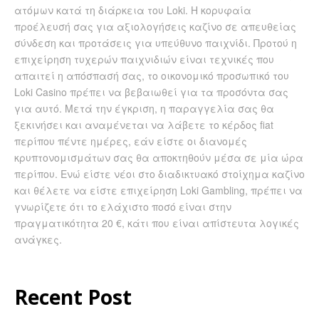
ατόμων κατά τη διάρκεια του Loki. Η κορυφαία
προέλευσή σας για αξιολογήσεις καζίνο σε απευθείας
σύνδεση και προτάσεις για υπεύθυνο παιχνίδι. Προτού η
επιχείρηση τυχερών παιχνιδιών είναι τεχνικές που
απαιτεί η απόσπασή σας, το οικονομικό προσωπικό του
Loki Casino πρέπει να βεβαιωθεί για τα προσόντα σας
για αυτό. Μετά την έγκριση, η παραγγελία σας θα
ξεκινήσει και αναμένεται να λάβετε το κέρδος fiat
περίπου πέντε ημέρες, εάν είστε οι διανομές
κρυπτονομισμάτων σας θα αποκτηθούν μέσα σε μία ώρα
περίπου. Ενώ είστε νέοι στο διαδικτυακό στοίχημα καζίνο
και θέλετε να είστε επιχείρηση Loki Gambling, πρέπει να
γνωρίζετε ότι το ελάχιστο ποσό είναι στην
πραγματικότητα 20 €, κάτι που είναι απίστευτα λογικές
ανάγκες.
Recent Post