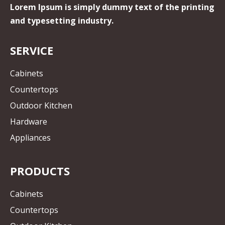
Lorem Ipsum is simply dummy text of the printing
and typesetting industry.
SERVICE
Cabinets
Countertops
Outdoor Kitchen
Hardware
Appliances
PRODUCTS
Cabinets
Countertops