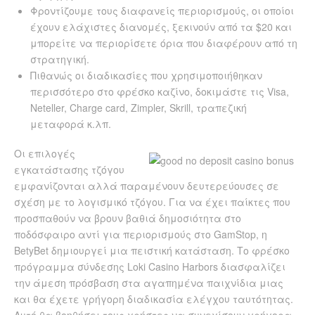
Φροντίζουμε τους διαφανείς περιορισμούς, οι οποίοι
έχουν ελάχιστες διανομές, ξεκινούν από τα $20 και
μπορείτε να περιορίσετε όρια που διαφέρουν από τη
στρατηγική.
Πιθανώς οι διαδικασίες που χρησιμοποιήθηκαν
περισσότερο στο φρέσκο ​​καζίνο, δοκιμάστε τις Visa,
Neteller, Charge card, Zimpler, Skrill, τραπεζική
μεταφορά κ.λπ.
Οι επιλογές
εγκατάστασης τζόγου
εμφανίζονται αλλά παραμένουν δευτερεύουσες σε
σχέση με το λογισμικό τζόγου. Για να έχει παίκτες που
προσπαθούν να βρουν βαθιά δημοσιότητα στο
ποδόσφαιρο αντί για περιορισμούς στο GamStop, η
BetyBet δημιουργεί μια πειστική κατάσταση. Το φρέσκο ​​
πρόγραμμα σύνδεσης Loki Casino Harbors διασφαλίζει
την άμεση πρόσβαση στα αγαπημένα παιχνίδια μιας
και θα έχετε γρήγορη διαδικασία ελέγχου ταυτότητας.
Αυτό θα βοηθήσει τους χρήστες να συνεχίσουν γρήγορα