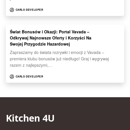
CARLO DEVELOPER
Świat Bonusów i Okazji: Portal Vavada –
Odkrywaj Najnowsze Oferty i Korzyści Na
Swojej Przygodzie Hazardowej
Zapraszamy do świata rozrywki i emocji z Vavada –
premiera klubu bonusów już niedługo! Graj i wygrywaj
razem z najlepszymi,…
CARLO DEVELOPER
Kitchen 4U