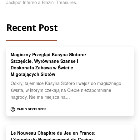
Jackpot Inferno a Blazin' Treasures.
Recent Post
Magiczny Przegląd Kasyna Slotoro:
Szczęście, Wyrównane Szanse i
Doskonała Zabawa w Świetle
Migotających Slotów
Odkryj tajemnice Kasyna Slotoro i wejdź do magicznego
świata, w którym czekają na Ciebie niezapomniane
nagrody. Nie ma miejsca na…
CARLO DEVELOPER
Le Nouveau Chapitre du Jeu en France:
L’épopée du Remplacement du Casino