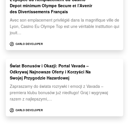
Depot minimum Olympe Secure et l’Avenir
des Divertissements Français
Avec son emplacement privilégié dans la magnifique ville de
Lyon, Casino Eu Olympe Top est une véritable institution qui
jouit…
CARLO DEVELOPER
Świat Bonusów i Okazji: Portal Vavada –
Odkrywaj Najnowsze Oferty i Korzyści Na
Swojej Przygodzie Hazardowej
Zapraszamy do świata rozrywki i emocji z Vavada –
premiera klubu bonusów już niedługo! Graj i wygrywaj
razem z najlepszymi,…
CARLO DEVELOPER