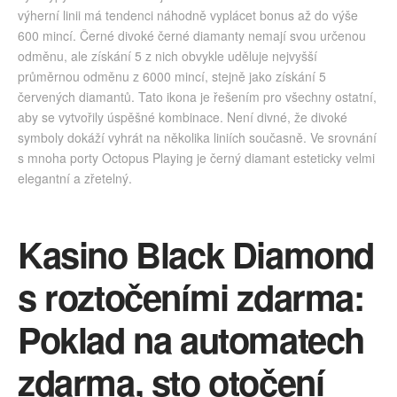
výherní linii má tendenci náhodně vyplácet bonus až do výše
600 mincí. Černé divoké černé diamanty nemají svou určenou
odměnu, ale získání 5 z nich obvykle uděluje nejvyšší
průměrnou odměnu z 6000 mincí, stejně jako získání 5
červených diamantů. Tato ikona je řešením pro všechny ostatní,
aby se vytvořily úspěšné kombinace. Není divné, že divoké
symboly dokáží vyhrát na několika liniích současně. Ve srovnání
s mnoha porty Octopus Playing je černý diamant esteticky velmi
elegantní a zřetelný.
Kasino Black Diamond
s roztočeními zdarma:
Poklad na automatech
zdarma, sto otočení