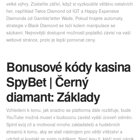
velké výhry. Zůstaňte zářiví, když si vyzkoušíte většinu ostatních
her, například Twice Diamond od IGT a Happy Expensive
Diamonds od Gamble'letter Wade. Pokud hrajete automaty,
strategie v Black Diamond se točí kolem manipulace se
sázkami.
Nejnovější dostupné možnosti poplatků závisí na vaší
webové stránce, proto je lepší porovnat ceny.
Bonusové kódy kasina
SpyBet | Černý
diamant: Základy
Vzhledem k tomu, jak snadno se platforma dále rozšiřuje, bude
YouTube možná muset v budoucnu zavést vyšší úroveň odměn.
Splnil svůj cíl a motivoval mnoho zakladatelů a hudebních
streamů k tomu, aby se stali nástrojem pro větší vítězství a
udrželi si kontakt se svým publikem. Nyní jsou ti, kteří mají nárok