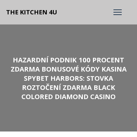
THE KITCHEN 4U
HAZARDNÍ PODNIK 100 PROCENT
ZDARMA BONUSOVÉ KÓDY KASINA
SPYBET HARBORS: STOVKA
ROZTOČENÍ ZDARMA BLACK
COLORED DIAMOND CASINO