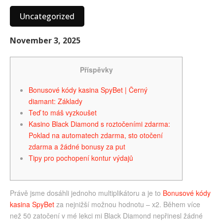
Uncategorized
November 3, 2025
Příspěvky
Bonusové kódy kasina SpyBet | Černý
diamant: Základy
Teď to máš vyzkoušet
Kasino Black Diamond s roztočeními zdarma:
Poklad na automatech zdarma, sto otočení
zdarma a žádné bonusy za put
Tipy pro pochopení kontur výdajů
Právě jsme dosáhli jednoho multiplikátoru a je to
Bonusové kódy
kasina SpyBet
za nejnižší možnou hodnotu – x2. Během více
než 50 zatočení v mé lekci mi Black Diamond nepřinesl žádné