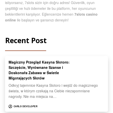
istiyorsanız, 7slots sizin için doğru adres! Güvenlik, oyun
çeşitliliği ve hızlı ödemeler ile bu platform, her oyuncunun
beklentilerini karşılıyor. Eğlencenize hemen
7slots casino
online
ile başlayın ve şansınızı deneyin!
Recent Post
Magiczny Przegląd Kasyna Slotoro:
Szczęście, Wyrównane Szanse i
Doskonała Zabawa w Świetle
Migotających Slotów
Odkryj tajemnice Kasyna Slotoro i wejdź do magicznego
świata, w którym czekają na Ciebie niezapomniane
nagrody. Nie ma miejsca na…
CARLO DEVELOPER