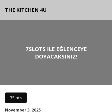
THE KITCHEN 4U
7SLOTS ILE EĞLENCEYE
DOYACAKSINIZ!
7Slots
November 3, 2025