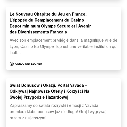
Le Nouveau Chapitre du Jeu en France:
L’épopée du Remplacement du Casino
Depot minimum Olympe Secure et l’Avenir
des Divertissements Français
Avec son emplacement privilégié dans la magnifique ville de
Lyon, Casino Eu Olympe Top est une véritable institution qui
jouit…
CARLO DEVELOPER
Świat Bonusów i Okazji: Portal Vavada –
Odkrywaj Najnowsze Oferty i Korzyści Na
Swojej Przygodzie Hazardowej
Zapraszamy do świata rozrywki i emocji z Vavada –
premiera klubu bonusów już niedługo! Graj i wygrywaj
razem z najlepszymi,…