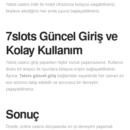
7slots casino indir ile mobil cihazınıza kolayca ulaşabilirsiniz,
böylece istediğiniz her anda oyuna başlayabilirsiniz.
7slots Güncel Giriş ve
Kolay Kullanım
7slots casino giriş yaparken hiçbir zorluk yaşamazsınız. Kullanıcı
dostu bir arayüz ile oyunlara kolayca erişim sağlayabilirsiniz.
Ayrıca,
7slots güncel giriş
bağlantıları sayesinde her zaman en
son sürümü takip edebilir ve sorunsuz bir deneyim
yaşayabilirsiniz.
Sonuç
Özetle, online casino dünyasında en iyi deneyimi yaşamak