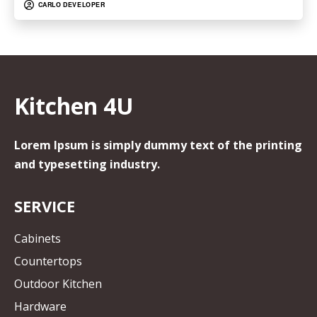
CARLO DEVELOPER
Kitchen 4U
Lorem Ipsum is simply dummy text of the printing
and typesetting industry.
SERVICE
Cabinets
Countertops
Outdoor Kitchen
Hardware