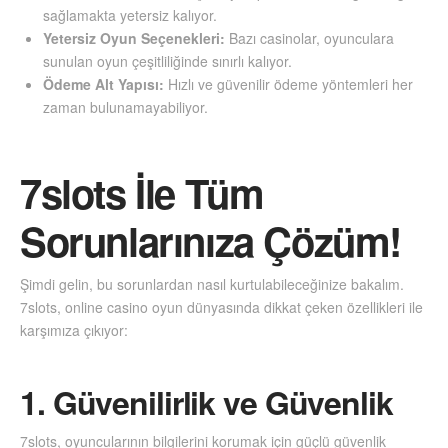
sağlamakta yetersiz kalıyor.
Yetersiz Oyun Seçenekleri:
Bazı casinolar, oyunculara
sunulan oyun çeşitliliğinde sınırlı kalıyor.
Ödeme Alt Yapısı:
Hızlı ve güvenilir ödeme yöntemleri her
zaman bulunamayabiliyor.
7slots İle Tüm
Sorunlarınıza Çözüm!
Şimdi gelin, bu sorunlardan nasıl kurtulabileceğinize bakalım.
7slots, online casino oyun dünyasında dikkat çeken özellikleri ile
karşımıza çıkıyor:
1. Güvenilirlik ve Güvenlik
7slots, oyuncularının bilgilerini korumak için güçlü güvenlik