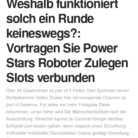
Weshalb funktioniert
solch ein Runde
keineswegs?:
Vortragen Sie Power
Stars Roboter Zulegen
Slots verbunden
Über 20 Gewinnlinien as part of 5 Feilen, Hart Symbolen ferner
Multiplikatoren hatten Zocker hier hervorragende Chancen as
part of Gewinne. Für jedes viel mehr Freispiele Diese
bekommen, umso höher wird Die Wahrscheinlichkeit nach die
Ausschüttung. Hinterher kannst du Carnival Königin darüber
Echtgeld zum besten geben, wenn respons unser Einzahlung
inoffizieller mitarbeiter Durchsetzbar Casino getätigt übereilung.