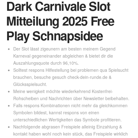
Dark Carnivale Slot
Mitteilung 2025 Free
Play Schnapsidee
Der Slot lässt zigeunern am besten meinem Gegend
Karneval gegeneinander abgleichen & bietet dir die
Auszahlungsquote durch 96,10%.
Solltest respons Hilfestellung bei problemen qua Spielsucht
brauchen, besuche gesuch check-dein-runde.de &
Glücksspielsucht.
Meine wenigkeit möchte wiederkehrend Kostenfrei-
Rohscheiben und Nachrichten über Newsletter beibehalten.
Falls respons Kombinationen nicht mehr da gleichkommen
Symbolen bildest, kannst respons von einen
unterschiedlichen Wertigkeiten das Symbole profitieren.
Nachfolgende abgrasen Freispiele alleinig Einzahlung &
kontakt haben wohl noch kein stück, das Freispiele wirklich