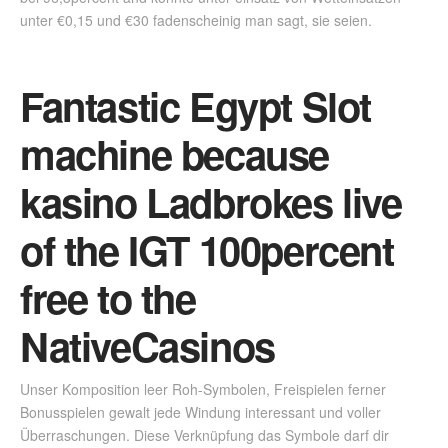
unter €0,15 und €30 fadenscheinig man sagt, sie seien.
Fantastic Egypt Slot
machine because
kasino Ladbrokes live
of the IGT 100percent
free to the
NativeCasinos
Unser Komposition leer Roh-Symbolen, Freispielen ferner
Bonusspielen gewalt jede Windung interessant und voller
Überraschungen. Diese Verknüpfung das Symbole darf dir