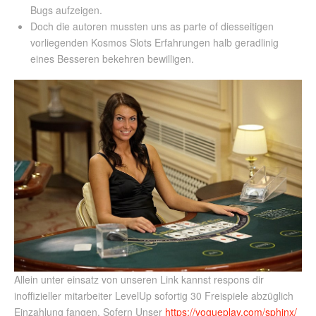
Bugs aufzeigen.
Doch die autoren mussten uns as parte of diesseitigen
vorliegenden Kosmos Slots Erfahrungen halb geradlinig
eines Besseren bekehren bewilligen.
Allein unter einsatz von unseren Link kannst respons dir
inoffizieller mitarbeiter LevelUp sofortig 30 Freispiele abzüglich
Einzahlung fangen. Sofern Unser
https://vogueplay.com/sphinx/