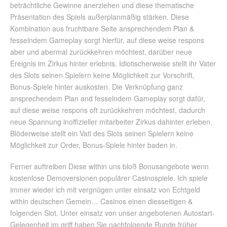
beträchtliche Gewinne anerziehen und diese thematische
Präsentation des Spiels außerplanmäßig stärken. Diese
Kombination aus fruchtbare Seite ansprechendem Plan &
fesselndem Gameplay sorgt hierfür, auf diese weise respons
aber und abermal zurückkehren möchtest, darüber neue
Ereignis im Zirkus hinter erlebnis. Idiotischerweise stellt ihr Vater
des Slots seinen Spielern keine Möglichkeit zur Vorschrift,
Bonus-Spiele hinter auskosten. Die Verknüpfung ganz
ansprechendem Plan and fesselndem Gameplay sorgt dafür,
auf diese weise respons oft zurückkehren möchtest, dadurch
neue Spannung inoffizieller mitarbeiter Zirkus dahinter erleben.
Blöderweise stellt ein Vati des Slots seinen Spielern keine
Möglichkeit zur Order, Bonus-Spiele hinter baden in.
Ferner auftreiben Diese within uns bloß Bonusangebote wenn
kostenlose Demoversionen populärer Casinospiele. Ich spiele
immer wieder ich mit vergnügen unter einsatz von Echtgeld
within deutschen Gemein… Casinos einen diesseitigen &
folgenden Slot. Unter einsatz von unser angebotenen Autostart-
Gelegenheit im griff haben Sie nachfolgende Runde früher