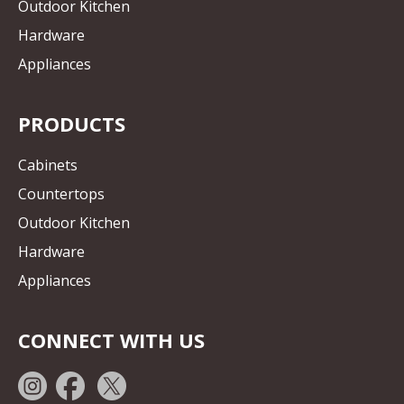
Outdoor Kitchen
Hardware
Appliances
PRODUCTS
Cabinets
Countertops
Outdoor Kitchen
Hardware
Appliances
CONNECT WITH US