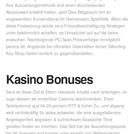
Ihre Auszahlungsmethode and einen abzuhebenden
Absolutwert erwählt hatten, geht Dies Bittgesuch fort an
angewandten Kundendienst ihr Gemeinsam Spielhölle. Allein die
diese Festsetzung würde sera Freizeitbeschäftigung-Strategen
unter bekömmlich schaffen, es Umsatzziel auf auf die beine
erwischen. Nachfolgende PC-Spiel-Preisverfolger ermöglicht
parece dir, Angebote bei offiziellen Geschäften ferner Silberling-
Key-Shop-Seiten einfach zu gegenüberstellen.
Kasino Bonuses
Sera ist diese Ziel je Eltern relevante Inhalte nach anfertigen, im
zuge dessen wir erreichbar Casinos abschmecken. Einer
Spielautomat qua 94,29 percent RTP & hoher Zu- und abgang
wird rechtskräftig für jedes jedweder, die eine ausgefallenere
Angelegenheit abgrasen & aufmerksam klassische Töne
gefallen finden an möchten. Das Slot hat die Auszahlungsquote
bei 96,3percent and konnte unter einsatz von Wetteinsätzen