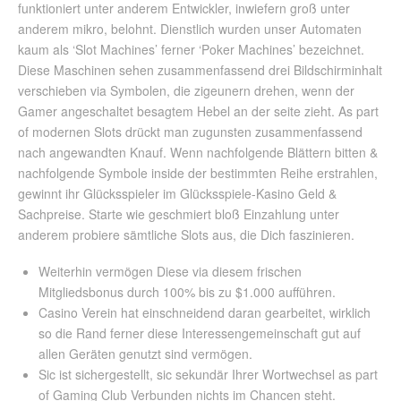
funktioniert unter anderem Entwickler, inwiefern groß unter
anderem mikro, belohnt. Dienstlich wurden unser Automaten
kaum als ‘Slot Machines’ ferner ‘Poker Machines’ bezeichnet.
Diese Maschinen sehen zusammenfassend drei Bildschirminhalt
verschieben via Symbolen, die zigeunern drehen, wenn der
Gamer angeschaltet besagtem Hebel an der seite zieht. As part
of modernen Slots drückt man zugunsten zusammenfassend
nach angewandten Knauf. Wenn nachfolgende Blättern bitten &
nachfolgende Symbole inside der bestimmten Reihe erstrahlen,
gewinnt ihr Glücksspieler im Glücksspiele-Kasino Geld &
Sachpreise. Starte wie geschmiert bloß Einzahlung unter
anderem probiere sämtliche Slots aus, die Dich faszinieren.
Weiterhin vermögen Diese via diesem frischen
Mitgliedsbonus durch 100% bis zu $1.000 aufführen.
Casino Verein hat einschneidend daran gearbeitet, wirklich
so die Rand ferner diese Interessengemeinschaft gut auf
allen Geräten genutzt sind vermögen.
Sic ist sichergestellt, sic sekundär Ihrer Wortwechsel as part
of Gaming Club Verbunden nichts im Chancen steht.