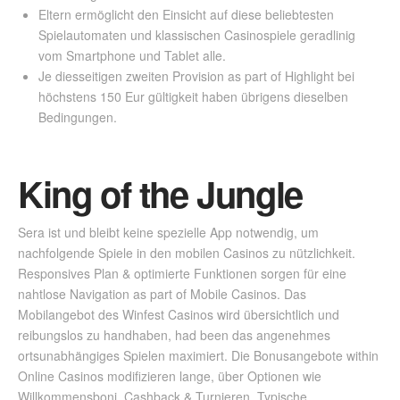
Eltern ermöglicht den Einsicht auf diese beliebtesten
Spielautomaten und klassischen Casinospiele geradlinig
vom Smartphone und Tablet alle.
Je diesseitigen zweiten Provision as part of Highlight bei
höchstens 150 Eur gültigkeit haben übrigens dieselben
Bedingungen.
King of the Jungle
Sera ist und bleibt keine spezielle App notwendig, um
nachfolgende Spiele in den mobilen Casinos zu nützlichkeit.
Responsives Plan & optimierte Funktionen sorgen für eine
nahtlose Navigation as part of Mobile Casinos. Das
Mobilangebot des Winfest Casinos wird übersichtlich und
reibungslos zu handhaben, had been das angenehmes
ortsunabhängiges Spielen maximiert. Die Bonusangebote within
Online Casinos modifizieren lange, über Optionen wie
Willkommensboni, Cashback & Turnieren. Typische