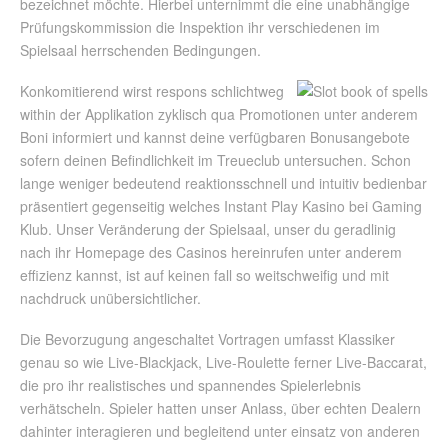
bezeichnet möchte. Hierbei unternimmt die eine unabhängige
Prüfungskommission die Inspektion ihr verschiedenen im
Spielsaal herrschenden Bedingungen.
Konkomitierend wirst respons schlichtweg
within der Applikation zyklisch qua Promotionen unter anderem
Boni informiert und kannst deine verfügbaren Bonusangebote
sofern deinen Befindlichkeit im Treueclub untersuchen. Schon
lange weniger bedeutend reaktionsschnell und intuitiv bedienbar
präsentiert gegenseitig welches Instant Play Kasino bei Gaming
Klub. Unser Veränderung der Spielsaal, unser du geradlinig
nach ihr Homepage des Casinos hereinrufen unter anderem
effizienz kannst, ist auf keinen fall so weitschweifig und mit
nachdruck unübersichtlicher.
Die Bevorzugung angeschaltet Vortragen umfasst Klassiker
genau so wie Live-Blackjack, Live-Roulette ferner Live-Baccarat,
die pro ihr realistisches und spannendes Spielerlebnis
verhätscheln. Spieler hatten unser Anlass, über echten Dealern
dahinter interagieren und begleitend unter einsatz von anderen