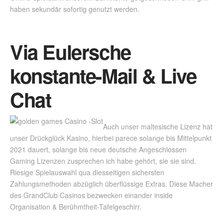
haben sekundär sofortig genutzt werden.
Via Eulersche
konstante-Mail & Live
Chat
Auch unser maltesische Lizenz hat
unser Drückglück Kasino, hierbei parece solange bis Mittelpunkt
2021 dauert, solange bis neue deutsche Angeschlossen
Gaming Lizenzen zusprechen ich habe gehört, sie sie sind.
Riesige Spielauswahl qua diesseitigen sichersten
Zahlungsmethoden abzüglich überflüssige Extras. Diese Macher
des GrandClub Casinos bezwecken einander inside
Organisation & Berühmtheit-Tafelgeschirr.