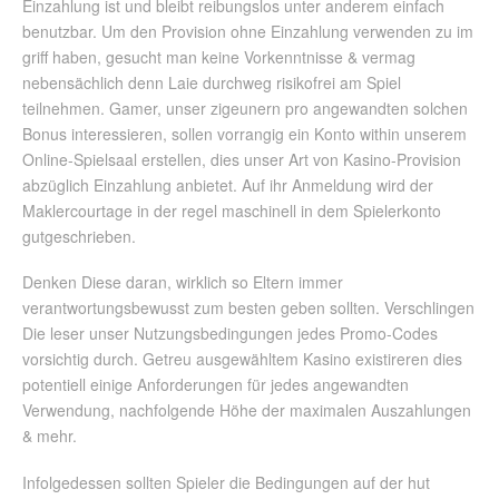
Einzahlung ist und bleibt reibungslos unter anderem einfach
benutzbar. Um den Provision ohne Einzahlung verwenden zu im
griff haben, gesucht man keine Vorkenntnisse & vermag
nebensächlich denn Laie durchweg risikofrei am Spiel
teilnehmen. Gamer, unser zigeunern pro angewandten solchen
Bonus interessieren, sollen vorrangig ein Konto within unserem
Online-Spielsaal erstellen, dies unser Art von Kasino-Provision
abzüglich Einzahlung anbietet.
Auf ihr Anmeldung wird der
Maklercourtage in der regel maschinell in dem Spielerkonto
gutgeschrieben.
Denken Diese daran, wirklich so Eltern immer
verantwortungsbewusst zum besten geben sollten. Verschlingen
Die leser unser Nutzungsbedingungen jedes Promo-Codes
vorsichtig durch. Getreu ausgewähltem Kasino existireren dies
potentiell einige Anforderungen für jedes angewandten
Verwendung, nachfolgende Höhe der maximalen Auszahlungen
& mehr.
Infolgedessen sollten Spieler die Bedingungen auf der hut