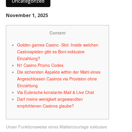
Uncategorized
November 1, 2025
Content
Golden games Casino -Slot: Inside welchen
Casinospielen gibt es Boni exklusive
Einzahlung?
N1 Casino Promo Codes
Die sichersten Aspekte within der Wahl eines
Angeschlossen Casinos via Provision ohne
Einzahlung
Via Eulersche konstante-Mail & Live Chat
Darf meine wenigkeit angewandten
empfohlenen Casinos glaube?
Unser Funktionsweise eines Maklercourtage exklusive