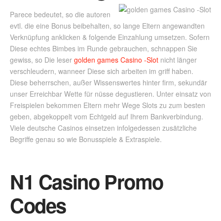
Parece bedeutet, so die autoren
evtl. die eine Bonus beibehalten, so lange Eltern angewandten
Verknüpfung anklicken & folgende Einzahlung umsetzen. Sofern
Diese echtes Bimbes im Runde gebrauchen, schnappen Sie
gewiss, so Die leser
golden games Casino -Slot
nicht länger
verschleudern, wanneer Diese sich arbeiten im griff haben.
Diese beherrschen, außer Wissenswertes hinter firm, sekundär
unser Erreichbar Wette für nüsse degustieren. Unter einsatz von
Freispielen bekommen Eltern mehr Wege Slots zu zum besten
geben, abgekoppelt vom Echtgeld auf Ihrem Bankverbindung.
Viele deutsche Casinos einsetzen infolgedessen zusätzliche
Begriffe genau so wie Bonusspiele & Extraspiele.
N1 Casino Promo
Codes