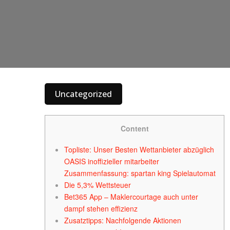
Uncategorized
Content
Topliste: Unser Besten Wettanbieter abzüglich
OASIS inoffizieller mitarbeiter
Zusammenfassung: spartan king Spielautomat
Die 5,3% Wettsteuer
Bet365 App – Maklercourtage auch unter
dampf stehen effizienz
Zusatztipps: Nachfolgende Aktionen