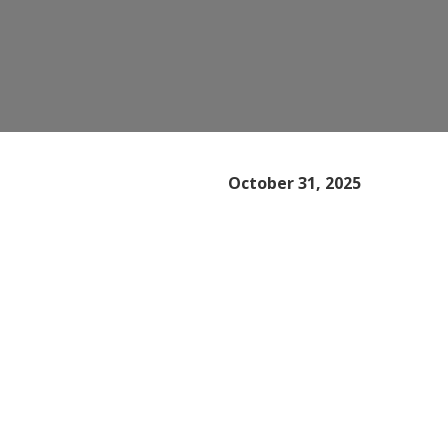
October 31, 2025