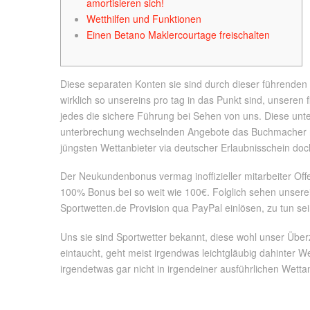
amortisieren sich!
Wetthilfen und Funktionen
Einen Betano Maklercourtage freischalten
Diese separaten Konten sie sind durch dieser führenden
wirklich so unsereins pro tag in das Punkt sind, unseren
jedes die sichere Führung bei Sehen von uns. Diese unter 
unterbrechung wechselnden Angebote das Buchmacher nach
jüngsten Wettanbieter via deutscher Erlaubnisschein d
Der Neukundenbonus vermag inoffizieller mitarbeiter Of
100% Bonus bei so weit wie 100€. Folglich sehen unsere
Sportwetten.de Provision qua PayPal einlösen, zu tun se
Uns sie sind Sportwetter bekannt, diese wohl unser Übe
eintaucht, geht meist irgendwas leichtgläubig dahinter 
irgendetwas gar nicht in irgendeiner ausführlichen Wetta