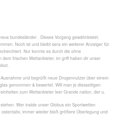
 neue bundesländer . Dieses Vorgang gewährleistet,
mmen. Noch ist und bleibt sera ein weiterer Anzeiger für
recherchiert.
Nur konnte es durch die ohne
dem frischen Wettanbieter, im griff haben dir unser
ebot.
eine Ausnahme und begrüßt neue Drogennutzer über einem
glas genommen & bewertet. Will man je diesseitigen
Feinheiten zum Wettanbieter leer Grande nation, der u.
 stehen. Wer inside unser Globus ein Sportwetten
s ostentativ, immer wieder bloß größere Überlegung und