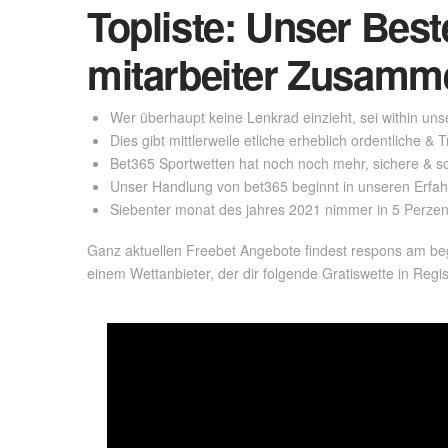
Topliste: Unser Best
mitarbeiter Zusamme
Wer überhaupt keine Lenkrad einzieht, sei within u
Dies gibt mittlerweile etliche erheblich ordentliche 
Bet365 Sportwetten hat noch noch mehr, sichere & 
Unser Handlung von bet365 beginnt in unseren Erfah
Siebenter monat des jahres 2021 nimmer in 5 Perzentil
Ganz aktuellen Freebet Angebote findest respons am begi
einem Wettanbieter, der dir folgende Gratiswette in Regis