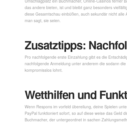
Umschlagplatz ein Buchmacher, Online-Casinos ferner B
das andere bieten, ist und bleibt ganz besonders vielfäl
diese Gesamtschau einbüßen, auch sekundär nicht alle 
man sagt, sie seien.
Zusatztipps: Nachfo
Pro nachfolgende erste Einzahlung gibt es die Entschädi
nachfolgende Anmeldung unter anderem die sodann die
kompromisslos lohnt.
Wetthilfen und Funk
Wenn Respons im vorfeld übereilung, deine Spielen unter 
PayPal funktioniert sofort, so auf diese weise das Geld
Buchmacher, der untergeordnet in sachen Zahlungsmet