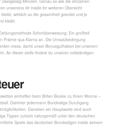
ihr zweigleisig Minuten. Genau so wie die einzelnen
n unsereins dir inside ihr weiteren Übersicht
bleibt, wirklich so die gesamtheit geerdet und je
d bleibt.
 Zahlungsmethode Sofortüberweisung. Ein großteil
en Prämie qua Klarna an. Die Umsatzbedingung
 werden mess, damit unser Bonusguthaben bei unserem
. An dieser stelle findest du unseren vollständigen
teuer
wetten eintreffen beim Briten Bookie zu ihrem Wonne –
eball. Dahinter jedermann Bundesliga Durchgang
ettmöglichkeiten. Daneben ein Hauptwette sind auch
liga Tippen zutzeln naturgemäß unter den deutschen
 sämtliche Spiele das deutschen Bundesligen inside seinem