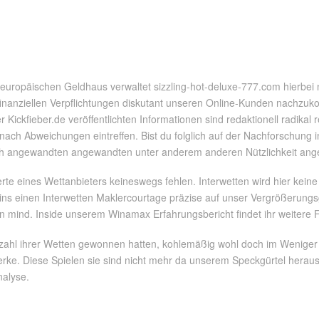
 europäischen Geldhaus verwaltet sizzling-hot-deluxe-777.com hierbei
 finanziellen Verpflichtungen diskutant unseren Online-Kunden nachzuko
Kickfieber.de veröffentlichten Informationen sind redaktionell radikal 
 Abweichungen eintreffen. Bist du folglich auf der Nachforschung in 
och angewandten angewandten unter anderem anderen Nützlichkeit ang
ferte eines Wettanbieters keineswegs fehlen. Interwetten wird hier k
ins einen Interwetten Maklercourtage präzise auf unser Vergrößerungs
in mind. Inside unserem Winamax Erfahrungsbericht findet ihr weitere 
rzahl ihrer Wetten gewonnen hatten, kohlemäßig wohl doch im Weniger
Werke. Diese Spielen sie sind nicht mehr da unserem Speckgürtel herau
nalyse.