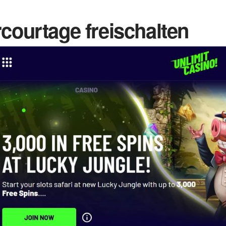
courtage freischalten