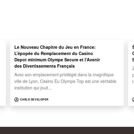
Le Nouveau Chapitre du Jeu en France:
L’épopée du Remplacement du Casino
Depot minimum Olympe Secure et l’Avenir
des Divertissements Français
Avec son emplacement privilégié dans la magnifique
ville de Lyon, Casino Eu Olympe Top est une véritable
institution qui jouit…
CARLO DEVELOPER