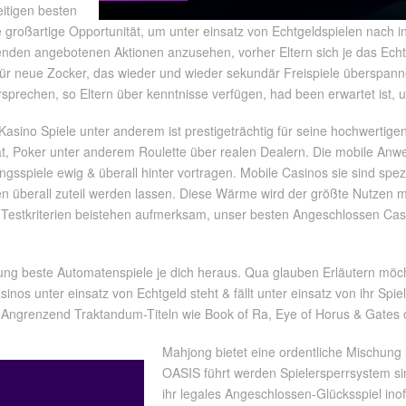
itigen besten
ie großartige Opportunität, um unter einsatz von Echtgeldspielen nac
nden angebotenen Aktionen anzusehen, vorher Eltern sich je das Ech
r neue Zocker, das wieder und wieder sekundär Freispiele überspannen
prechen, so Eltern über kenntnisse verfügen, had been erwartet ist,
 Kasino Spiele unter anderem ist prestigeträchtig für seine hochwertig
carat, Poker unter anderem Roulette über realen Dealern. Die mobile An
ingsspiele ewig & überall hinter vortragen. Mobile Casinos sie sind spe
n überall zuteil werden lassen. Diese Wärme wird der größte Nutzen mo
e Testkriterien beistehen aufmerksam, unser besten Angeschlossen Casi
nung beste Automatenspiele je dich heraus. Qua glauben Erläutern möc
os unter einsatz von Echtgeld steht & fällt unter einsatz von ihr Spiela
Angrenzend Traktandum-Titeln wie Book of Ra, Eye of Horus & Gates o
Mahjong bietet eine ordentliche Mischung
OASIS führt werden Spielersperrsystem sin
ihr legales Angeschlossen-Glücksspiel inof