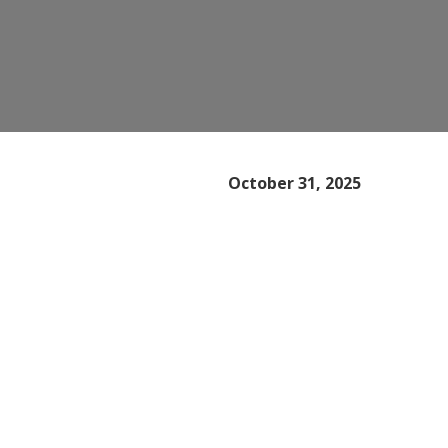
October 31, 2025