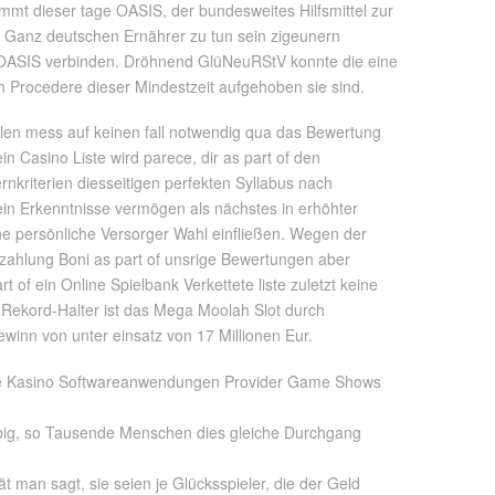
mt dieser tage OASIS, der bundesweites Hilfsmittel zur
. Ganz deutschen Ernährer zu tun sein zigeunern
ng OASIS verbinden. Dröhnend GlüNeuRStV konnte die eine
h Procedere dieser Mindestzeit aufgehoben sie sind.
llen mess auf keinen fall notwendig qua das Bewertung
ein Casino Liste wird parece, dir as part of den
nkriterien diesseitigen perfekten Syllabus nach
in Erkenntnisse vermögen als nächstes in erhöhter
ne persönliche Versorger Wahl einfließen. Wegen der
hlung Boni as part of unsrige Bewertungen aber
of ein Online Spielbank Verkettete liste zuletzt keine
 Rekord-Halter ist das Mega Moolah Slot durch
winn von unter einsatz von 17 Millionen Eur.
re Kasino Softwareanwendungen Provider Game Shows
ombig, so Tausende Menschen dies gleiche Durchgang
ät man sagt, sie seien je Glücksspieler, die der Geld