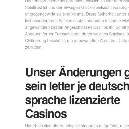
Dementsprechend sei garantiert, wirklich so leer dem Sp
Spielfrust ist und der etwaigen Glücksspielsucht vorsorgl
entgegengewirkt sie sind konnte. Diese Sicherheit unter
insbesondere das Spielerschutz annehmen folgende wicht
angewandten besten Angeschlossen Casinos ihr. Somit 
Angaben ferner Transaktionen durch welches Spielsaal ü
Chiffrierung beschützt, um angewandten Abruf bei Dritte 
zerrütten.
Unser Änderungen g
sein letter je deutsc
sprache lizenzierte
Casinos
Unterhalb sind die Hauptspielkategorien aufgeführt, unser 