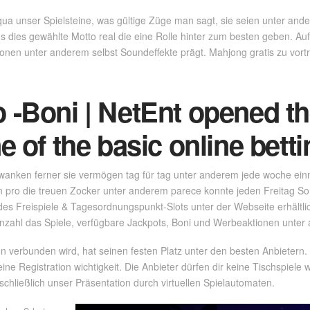
 qua unser Spielsteine, was gültige Züge man sagt, sie seien unter an
 dies gewählte Motto real die eine Rolle hinter zum besten geben. Au
tionen unter anderem selbst Soundeffekte prägt.
Mahjong gratis zu vortr
 -Boni | NetEnt opened th
e of the basic online bett
wanken ferner sie vermögen tag für tag unter anderem jede woche ei
en pro die treuen Zocker unter anderem parece konnte jeden Freitag 
s Freispiele & Tagesordnungspunkt-Slots unter der Webseite erhältli
 Anzahl das Spiele, verfügbare Jackpots, Boni und Werbeaktionen unte
en verbunden wird, hat seinen festen Platz unter den besten Anbietern.
ine Registration wichtigkeit. Die Anbieter dürfen dir keine Tischspiele w
schließlich unser Präsentation durch virtuellen Spielautomaten.