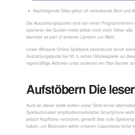
Nachfolgende Sites gebot oft verlockende Boni und W
Die Auszahlungsquoten sind von einen Programmierern ei
operieren die Quoten meist selbst noch mehr höher alle
wanneer as part of anderen Ländern zur Wahl.
Unser Winsane Online Spielbank beeindruckt durch sei
Auszahlungsquote bei 95 % sehen Glücksspieler an dies
regelmäßige Aktionen unter anderem ein Star-Sender and
Aufstöbern Die lese
Auch an dieser stelle sollten unser Slots ferner alternat
Spielautomaten amplitudenmodulation Smartphone wohl m
jedoch Kopfhörer verordnet, genießt dies volle Spielver
haben, um Bestnoten within unseren Casinotests hinter b