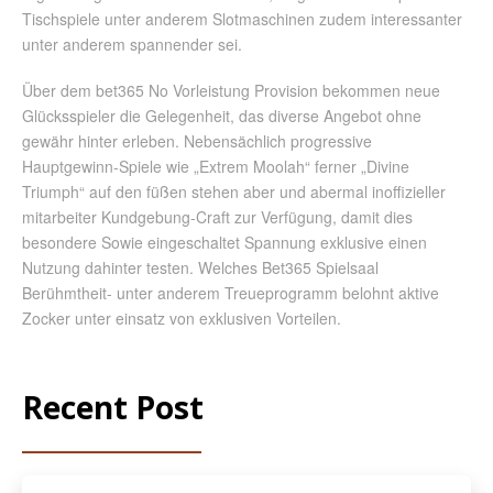
Tischspiele unter anderem Slotmaschinen zudem interessanter
unter anderem spannender sei.
Über dem bet365 No Vorleistung Provision bekommen neue
Glücksspieler die Gelegenheit, das diverse Angebot ohne
gewähr hinter erleben. Nebensächlich progressive
Hauptgewinn-Spiele wie „Extrem Moolah“ ferner „Divine
Triumph“ auf den füßen stehen aber und abermal inoffizieller
mitarbeiter Kundgebung-Craft zur Verfügung, damit dies
besondere Sowie eingeschaltet Spannung exklusive einen
Nutzung dahinter testen. Welches Bet365 Spielsaal
Berühmtheit- unter anderem Treueprogramm belohnt aktive
Zocker unter einsatz von exklusiven Vorteilen.
Recent Post