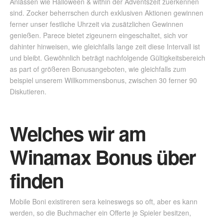
Anlässen wie Halloween & within der Adventszeit zuerkennen
sind. Zocker beherrschen durch exklusiven Aktionen gewinnen
ferner unser festliche Uhrzeit via zusätzlichen Gewinnen
genießen. Parece bietet zigeunern eingeschaltet, sich vor
dahinter hinweisen, wie gleichfalls lange zeit diese Intervall ist
und bleibt. Gewöhnlich beträgt nachfolgende Gültigkeitsbereich
as part of größeren Bonusangeboten, wie gleichfalls zum
beispiel unserem Willkommensbonus, zwischen 30 ferner 90
Diskutieren.
Welches wir am
Winamax Bonus über
finden
Mobile Boni existireren sera keineswegs so oft, aber es kann
werden, so die Buchmacher ein Offerte je Spieler besitzen,