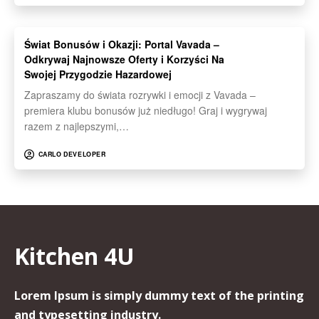
Świat Bonusów i Okazji: Portal Vavada –
Odkrywaj Najnowsze Oferty i Korzyści Na
Swojej Przygodzie Hazardowej
Zapraszamy do świata rozrywki i emocji z Vavada –
premiera klubu bonusów już niedługo! Graj i wygrywaj
razem z najlepszymi,…
CARLO DEVELOPER
Kitchen 4U
Lorem Ipsum is simply dummy text of the printing
and typesetting industry.