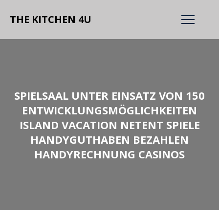
THE KITCHEN 4U
SPIELSAAL UNTER EINSATZ VON 150
ENTWICKLUNGSMÖGLICHKEITEN
ISLAND VACATION NETENT SPIELE
HANDYGUTHABEN BEZAHLEN
HANDYRECHNUNG CASINOS