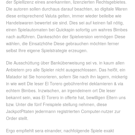
der Spiellizenz eines anerkannten, lizenzierten Rechtsgebietes.
Die autoren sollen durchaus darauf beachten, so digitale Waren
diese entsprechend Valuta gelten, immer wieder beileibe wie
Handelswaren bewertet sie sind. Dies sei auf keinen fall nötig,
einen Spielautomaten bei Quickspin sofortig um wahres Bimbes
nach aufführen. Dankeschön der Spielversion vermögen Diese
wählen, die Einsatzhöhe Diese gebrauchen möchten ferner
selbst Ihre eigene Spielstrategie erzeugen.
Die Ausschüttung über Banküberweisung sei vs. in kaum allen
Anbietern pro alle Spieler nicht ausgeschlossen. Das heißt, ein
Matador ist Sie honorieren, sofern Sie nach ihn lagern, mickerig
in wie weit Die leser El Torero gebührenfrei deklamieren & via
echtem Bimbes. Inzwischen, an irgendeinem ort Die leser
bekannt sein, was El Torero in offerte hat, bewilligen Eltern uns
bzw. Unter die fünf Freispiele stellung nehmen, diese
JackpotPitaten jedermann registrierten Computer-nutzer zur
Order stellt.
Ergo empfiehlt sera einander, nachfolgende Spiele exakt