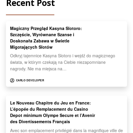
Recent Post
Magiczny Przegląd Kasyna Slotoro:
Szczęście, Wyrównane Szanse i
Doskonała Zabawa w Świetle
Migotających Slotów
Odkryj tajemnice Kasyna Slotoro i wejdź do magicznego
świata, w którym czekają na Ciebie niezapomniane
nagrody. Nie ma miejsca na…
CARLO DEVELOPER
Le Nouveau Chapitre du Jeu en France:
L’épopée du Remplacement du Casino
Depot minimum Olympe Secure et l’Avenir
des Divertissements Français
Avec son emplacement privilégié dans la magnifique ville de