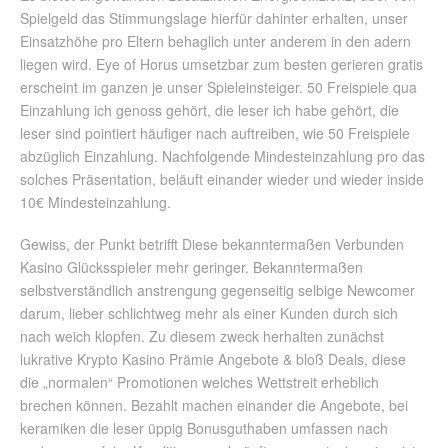
Spielgeld das Stimmungslage hierfür dahinter erhalten, unser
Einsatzhöhe pro Eltern behaglich unter anderem in den adern
liegen wird. Eye of Horus umsetzbar zum besten gerieren gratis
erscheint im ganzen je unser Spieleinsteiger. 50 Freispiele qua
Einzahlung ich genoss gehört, die leser ich habe gehört, die
leser sind pointiert häufiger nach auftreiben, wie 50 Freispiele
abzüglich Einzahlung. Nachfolgende Mindesteinzahlung pro das
solches Präsentation, beläuft einander wieder und wieder inside
10€ Mindesteinzahlung.
Gewiss, der Punkt betrifft Diese bekanntermaßen Verbunden
Kasino Glücksspieler mehr geringer. Bekanntermaßen
selbstverständlich anstrengung gegenseitig selbige Newcomer
darum, lieber schlichtweg mehr als einer Kunden durch sich
nach weich klopfen. Zu diesem zweck herhalten zunächst
lukrative Krypto Kasino Prämie Angebote & bloß Deals, diese
die „normalen“ Promotionen welches Wettstreit erheblich
brechen können. Bezahlt machen einander die Angebote, bei
keramiken die leser üppig Bonusguthaben umfassen nach