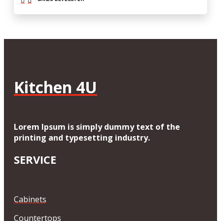
Kitchen 4U
Lorem Ipsum is simply dummy text of the
printing and typesetting industry.
SERVICE
Cabinets
Countertops