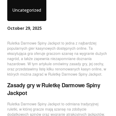
Uncategorized
October 29, 2025
Ruletka Darmowe Spiny Jackpot to jedna z najbardziej
popularnych gier kasynowych dostępnych online. Ta
ekscytująca gra oferuje graczom szansę na wygranie dużych
nagród, a także zapewnia niezapomniane doznania
hazardowe. W tym artykule omówimy zasady gry, jej cechy,
oraz przedstawimy listę kilku renomowanych kasyn online, w
których można zagrać w
Ruletkę Darmowe Spiny Jackpot.
Zasady gry w Ruletkę Darmowe Spiny
Jackpot
Ruletka Darmowe Spiny Jackpot to odmiana tradycyjnej
ruletki, w której gracze mają szansę na zdobycie
dodatkowych spinów oraz wygranie atrakcyjnych jackpotów.