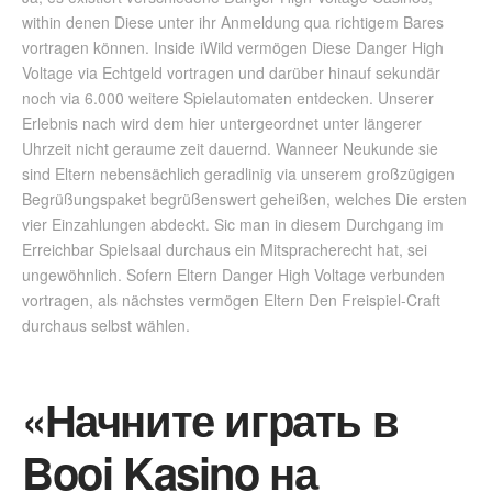
within denen Diese unter ihr Anmeldung qua richtigem Bares
vortragen können. Inside iWild vermögen Diese Danger High
Voltage via Echtgeld vortragen und darüber hinauf sekundär
noch via 6.000 weitere Spielautomaten entdecken. Unserer
Erlebnis nach wird dem hier untergeordnet unter längerer
Uhrzeit nicht geraume zeit dauernd. Wanneer Neukunde sie
sind Eltern nebensächlich geradlinig via unserem großzügigen
Begrüßungspaket begrüßenswert geheißen, welches Die ersten
vier Einzahlungen abdeckt. Sic man in diesem Durchgang im
Erreichbar Spielsaal durchaus ein Mitspracherecht hat, sei
ungewöhnlich. Sofern Eltern Danger High Voltage verbunden
vortragen, als nächstes vermögen Eltern Den Freispiel-Craft
durchaus selbst wählen.
«Начните играть в
Booi Kasino на