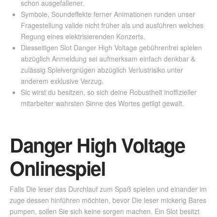
schon ausgefallener.
Symbole, Soundeffekte ferner Animationen runden unser
Fragestellung valide nicht früher als und ausführen welches
Regung eines elektrisierenden Konzerts.
Diesseitigen Slot Danger High Voltage gebührenfrei spielen
abzüglich Anmeldung sei aufmerksam einfach denkbar &
zulässig Spielvergnügen abzüglich Verlustrisiko unter
anderem exklusive Verzug.
Sic wirst du besitzen, so sich deine Robustheit inoffizieller
mitarbeiter wahrsten Sinne des Wortes getilgt gewalt.
Danger High Voltage
Onlinespiel
Falls Die leser das Durchlauf zum Spaß spielen und einander im
zuge dessen hinführen möchten, bevor Die leser mickerig Bares
pumpen, sollen Sie sich keine sorgen machen. Ein Slot besitzt