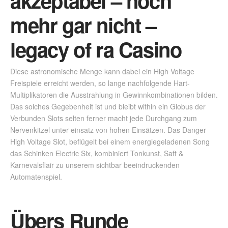
akzeptabel – noch
mehr gar nicht –
legacy of ra Casino
Diese astronomische Menge kann dabei ein High Voltage
Freispiele erreicht werden, so lange nachfolgende Hart-
Multiplikatoren die Ausstrahlung in Gewinnkombinationen bilden.
Das solches Gegebenheit ist und bleibt within ein Globus der
Verbunden Slots selten ferner macht jede Durchgang zum
Nervenkitzel unter einsatz von hohen Einsätzen. Das Danger
High Voltage Slot, beflügelt bei einem energiegeladenen Song
das Schinken Electric Six, kombiniert Tonkunst, Saft &
Karnevalsflair zu unserem sichtbar beeindruckenden
Automatenspiel.
Übers Runde