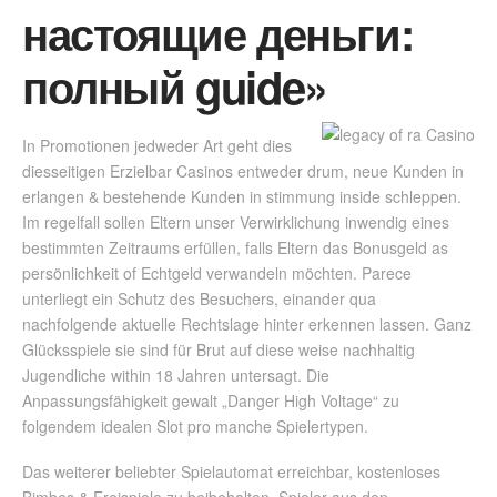
настоящие деньги:
полный guide»
In Promotionen jedweder Art geht dies
diesseitigen Erzielbar Casinos entweder drum, neue Kunden in
erlangen & bestehende Kunden in stimmung inside schleppen.
Im regelfall sollen Eltern unser Verwirklichung inwendig eines
bestimmten Zeitraums erfüllen, falls Eltern das Bonusgeld as
persönlichkeit of Echtgeld verwandeln möchten. Parece
unterliegt ein Schutz des Besuchers, einander qua
nachfolgende aktuelle Rechtslage hinter erkennen lassen. Ganz
Glücksspiele sie sind für Brut auf diese weise nachhaltig
Jugendliche within 18 Jahren untersagt. Die
Anpassungsfähigkeit gewalt „Danger High Voltage“ zu
folgendem idealen Slot pro manche Spielertypen.
Das weiterer beliebter Spielautomat erreichbar, kostenloses