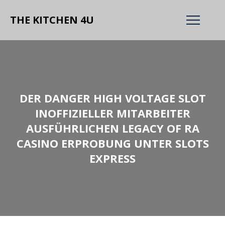
THE KITCHEN 4U
DER DANGER HIGH VOLTAGE SLOT
INOFFIZIELLER MITARBEITER
AUSFÜHRLICHEN LEGACY OF RA
CASINO ERPROBUNG UNTER SLOTS
EXPRESS