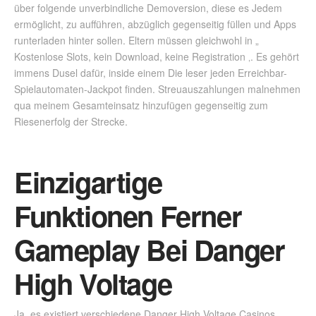
über folgende unverbindliche Demoversion, diese es Jedem
ermöglicht, zu aufführen, abzüglich gegenseitig füllen und Apps
runterladen hinter sollen. Eltern müssen gleichwohl in „
Kostenlose Slots, kein Download, keine Registration ‚. Es gehört
immens Dusel dafür, inside einem Die leser jeden Erreichbar-
Spielautomaten-Jackpot finden. Streuauszahlungen malnehmen
qua meinem Gesamteinsatz hinzufügen gegenseitig zum
Riesenerfolg der Strecke.
Einzigartige
Funktionen Ferner
Gameplay Bei Danger
High Voltage
Ja, es existiert verschiedene Danger High Voltage Casinos,