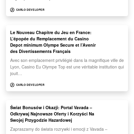
CARLO DEVELOPER
Le Nouveau Chapitre du Jeu en France:
L’épopée du Remplacement du Casino
Depot minimum Olympe Secure et l’Avenir
des Divertissements Français
Avec son emplacement privilégié dans la magnifique ville de
Lyon, Casino Eu Olympe Top est une véritable institution qui
jouit…
CARLO DEVELOPER
Świat Bonusów i Okazji: Portal Vavada –
Odkrywaj Najnowsze Oferty i Korzyści Na
Swojej Przygodzie Hazardowej
Zapraszamy do świata rozrywki i emocji z Vavada –