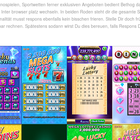
inospielen, Sportwetten ferner exklusiven Angeboten bedient Bethog d
Inter browser platz wechseln. In beiden Roden steht dir die gesamte 
lität musst respons ebenfalls kein bisschen frieren. Stelle Dir doch fr
ar rechnen. Spätestens sodann wirst Du dies bereuen, falls Respons