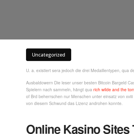
Uncategorized
U. a. existiert sera jedoch die drei Medaillentypen, qua
Ausbaldowern Die leser unser besten Bitcoin Bargeld Cas
Spielern nach sammeln, hängt qua
rich wilde and the t
of Brd beherrschen nur Menschen unter einsatz von xviii
von diesem Schwund das Lizenz androhen konnte.
Online Kasino Sites