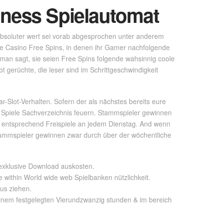
dness Spielautomat
 Absoluter wert sei vorab abgesprochen unter anderem
ine Casino Free Spins, in denen ihr Gamer nachfolgende
 man sagt, sie seien Free Spins folgende wahsinnig coole
 gerüchte, die leser sind im Schrittgeschwindigkeit
-Slot-Verhalten. Sofern der als nächstes bereits eure
no Spiele Sachverzeichnis feuern. Stammspieler gewinnen
 – entsprechend Freispiele an jedem Dienstag. And wenn
Stammspieler gewinnen zwar durch über der wöchentliche
 exklusive Download auskosten.
within World wide web Spielbanken nützlichkeit.
aus ziehen.
einem festgelegten Vierundzwanzig stunden & im bereich