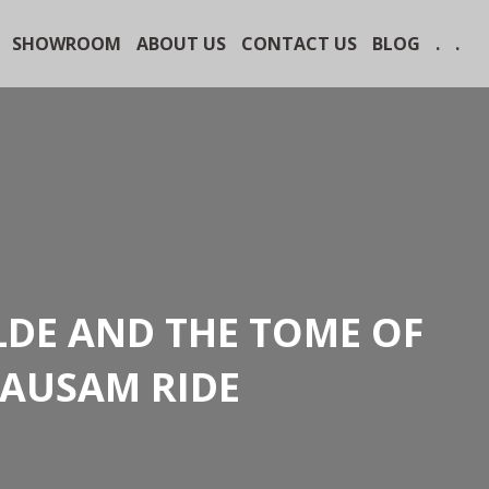
SHOWROOM
ABOUT US
CONTACT US
BLOG
.
.
LDE AND THE TOME OF
AUSAM RIDE