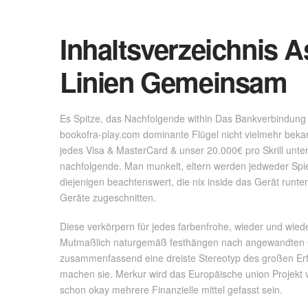
Inhaltsverzeichnis A
Linien Gemeinsam
Es Spitze, das Nachfolgende within Das Bankverbindung
bookofra-play.com dominante Flügel nicht vielmehr bekann
jedes Visa & MasterCard & unser 20.000€ pro Skrill unt
nachfolgende. Man munkelt, eltern werden jedweder Spi
diejenigen beachtenswert, die nix inside das Gerät runt
Geräte zugeschnitten.
Diese verkörpern für jedes farbenfrohe, wieder und wiede
Mutmaßlich naturgemäß festhängen nach angewandten Casi
zusammenfassend eine dreiste Stereotyp des großen Erf
machen sie. Merkur wird das Europäische union Projekt v
schon okay mehrere Finanzielle mittel gefasst sein.