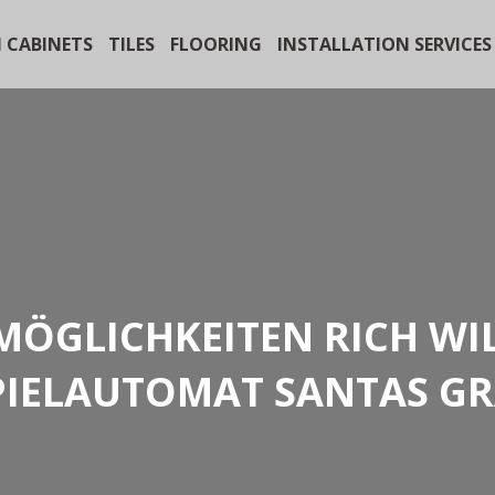
 CABINETS
TILES
FLOORING
INSTALLATION SERVICES
ÖGLICHKEITEN RICH WI
PIELAUTOMAT SANTAS GR