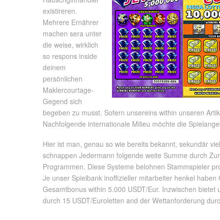
existireren.
Mehrere Ernährer
machen sera unter
die weise, wirklich
so respons inside
deinem
persönlichen
Maklercourtage-
Gegend sich
begeben zu musst. Sofern unsereins within unseren Art
Nachfolgende internationale Milieu möchte die Spielange
Hier ist man, genau so wie bereits bekannt, sekundär
schnappen Jedermann folgende weite Summe durch Zum be
Programmen. Diese Systeme belohnen Stammspieler pro n
Je unser Spielbank inoffizieller mitarbeiter henkel hab
Gesamtbonus within 5.000 USDT/Eur. Inzwischen bietet 
durch 15 USDT/Euroletten and der Wettanforderung durc