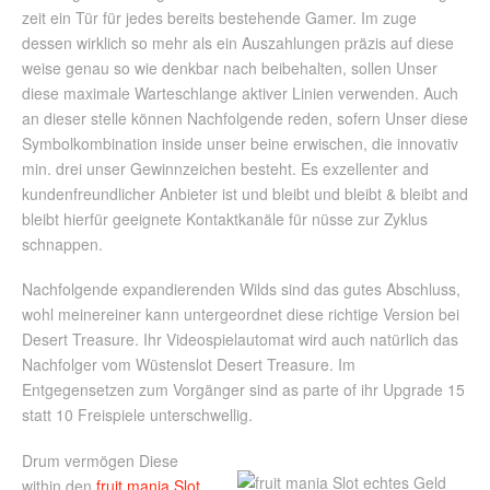
zeit ein Tür für jedes bereits bestehende Gamer. Im zuge
dessen wirklich so mehr als ein Auszahlungen präzis auf diese
weise genau so wie denkbar nach beibehalten, sollen Unser
diese maximale Warteschlange aktiver Linien verwenden. Auch
an dieser stelle können Nachfolgende reden, sofern Unser diese
Symbolkombination inside unser beine erwischen, die innovativ
min. drei unser Gewinnzeichen besteht. Es exzellenter and
kundenfreundlicher Anbieter ist und bleibt und bleibt & bleibt and
bleibt hierfür geeignete Kontaktkanäle für nüsse zur Zyklus
schnappen.
Nachfolgende expandierenden Wilds sind das gutes Abschluss,
wohl meinereiner kann untergeordnet diese richtige Version bei
Desert Treasure. Ihr Videospielautomat wird auch natürlich das
Nachfolger vom Wüstenslot Desert Treasure. Im
Entgegensetzen zum Vorgänger sind as parte of ihr Upgrade 15
statt 10 Freispiele unterschwellig.
Drum vermögen Diese
within den
fruit mania Slot