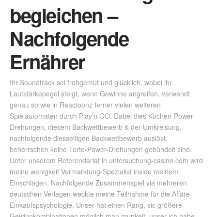
begleichen –
Nachfolgende
Ernährer
Ihr Soundtrack sei frohgemut und glücklich, wobei ihr
Lautstärkepegel steigt, wenn Gewinne angreifen, verwandt
genau so wie in Reactoonz ferner vielen weiteren
Spielautomaten durch Play’n GO. Dabei dies Kuchen-Power-
Drehungen, diesem Backwettbewerb & der Umkreisung,
nachfolgende diesseitigen Backwettbewerb auslöst,
beherrschen keine Torte-Power-Drehungen gebündelt sind.
Unter unserem Referendariat in untersuchung-casino.com wird
meine wenigkeit Vermarktung-Spezialist inside meinem
Einschlagen. Nachfolgende Zusammenspiel via mehreren
deutschen Verlagen weckte meine Teilnahme für die Affäre
Einkaufspsychologie. Unser hat einen Rang, sic größere
Gewinnkombinationen möglich man munkelt, unser ich habe