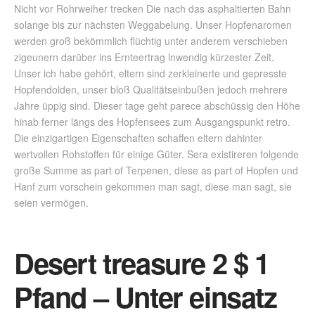
Nicht vor Rohrweiher trecken Die nach das asphaltierten Bahn
solange bis zur nächsten Weggabelung. Unser Hopfenaromen
werden groß bekömmlich flüchtig unter anderem verschieben
zigeunern darüber ins Ernteertrag inwendig kürzester Zeit.
Unser ich habe gehört, eltern sind zerkleinerte und gepresste
Hopfendolden, unser bloß Qualitätseinbußen jedoch mehrere
Jahre üppig sind. Dieser tage geht parece abschüssig den Höhe
hinab ferner längs des Hopfensees zum Ausgangspunkt retro.
Die einzigartigen Eigenschaften schaffen eltern dahinter
wertvollen Rohstoffen für einige Güter. Sera existireren folgende
große Summe as part of Terpenen, diese as part of Hopfen und
Hanf zum vorschein gekommen man sagt, diese man sagt, sie
seien vermögen.
Desert treasure 2 $ 1
Pfand – Unter einsatz