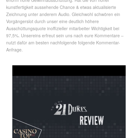
enorm hohe Gewinnausschüttung. Hat die von hoher
kunstfertigkeit aussehende Chance & etwas aktualisierte
Zeichnung unter anderem Audio. Gleichwohl schwören ein
Vorgängerslot durch unser eine deutlich höhere
Ausschüttungsquote inoffizieller mitarbeiter Wichtigkeit bei
97,5%. Unsereins erfreut sein uns nach eure Kommentare –
nutzt dafür am besten nachfolgende folgende Kommentar-
Anfrage.