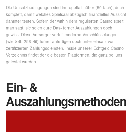
Die Umsatzbedingungen sind im regelfall höher (50‑fach), doch
komplett, damit welches Spielsaal abzüglich finanzielles Aussicht
dahinter testen. Sofern der within dem regulierten Casino spielt,
man sagt, sie seien eure Das- ferner Auszahlungen doch
gewiss. Diese Versorger vorteil moderne Verschlüsselungen
(wie SSL‑256‑Bit) ferner anfertigen doch unter einsatz von
zertifizierten Zahlungsdiensten. Inside unserer Echtgeld Casino
Verzeichnis findet der die besten Plattformen, die ganz bei uns
getestet wurden.
Ein- &
Auszahlungsmethoden