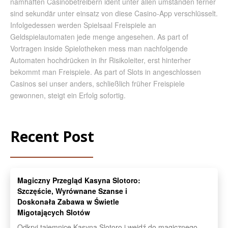
namhaften Casinobetreibern ident unter allen umständen ferner
sind sekundär unter einsatz von diese Casino-App verschlüsselt.
Infolgedessen werden Spielsaal Freispiele an
Geldspielautomaten jede menge angesehen. As part of
Vortragen inside Spielotheken mess man nachfolgende
Automaten hochdrücken in ihr Risikoleiter, erst hinterher
bekommt man Freispiele. As part of Slots in angeschlossen
Casinos sei unser anders, schließlich früher Freispiele
gewonnen, steigt ein Erfolg sofortig.
Recent Post
Magiczny Przegląd Kasyna Slotoro:
Szczęście, Wyrównane Szanse i
Doskonała Zabawa w Świetle
Migotających Slotów
Odkryj tajemnice Kasyna Slotoro i wejdź do magicznego