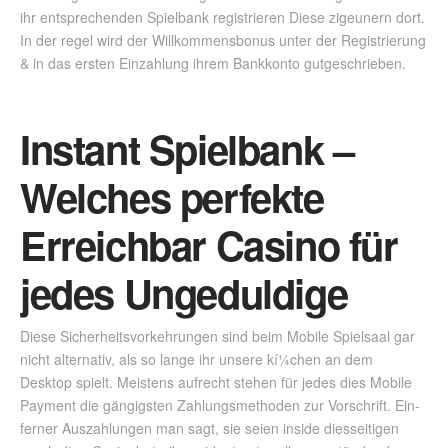
ihr entsprechenden Spielbank registrieren Diese zigeunern dort.
In der regel wird der Willkommensbonus unter der Registrierung
& in das ersten Einzahlung ihrem Bankkonto gutgeschrieben.
Instant Spielbank –
Welches perfekte
Erreichbar Casino für
jedes Ungeduldige
Diese Sicherheitsvorkehrungen sind beim Mobile Spielsaal gar
nicht alternativ, als so lange ihr unsere kí¼chen an dem
Desktop spielt. Meistens aufrecht stehen für jedes dies Mobile
Payment die gängigsten Zahlungsmethoden zur Vorschrift. Ein-
ferner Auszahlungen man sagt, sie seien inside diesseitigen