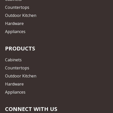
Countertops
Outdoor Kitchen
Hardware
Appliances
PRODUCTS
Cabinets
Countertops
Outdoor Kitchen
Hardware
Appliances
CONNECT WITH US