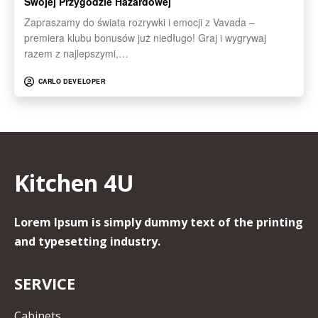
Swojej Przygodzie Hazardowej
Zapraszamy do świata rozrywki i emocji z Vavada –
premiera klubu bonusów już niedługo! Graj i wygrywaj
razem z najlepszymi,…
CARLO DEVELOPER
Kitchen 4U
Lorem Ipsum is simply dummy text of the printing
and typesetting industry.
SERVICE
Cabinets