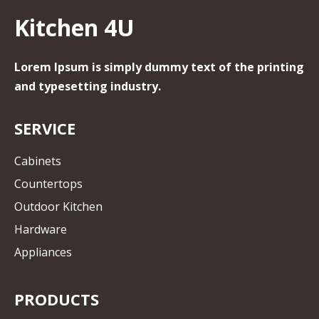
Kitchen 4U
Lorem Ipsum is simply dummy text of the printing
and typesetting industry.
SERVICE
Cabinets
Countertops
Outdoor Kitchen
Hardware
Appliances
PRODUCTS