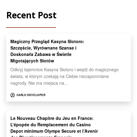
Recent Post
Magiczny Przegląd Kasyna Slotoro:
Szczęście, Wyrównane Szanse i
Doskonała Zabawa w Świetle
Migotających Slotów
Odkryj tajemnice Kasyna Slotoro i wejdź do magicznego
świata, w którym czekają na Ciebie niezapomniane
nagrody. Nie ma miejsca na…
CARLO DEVELOPER
Le Nouveau Chapitre du Jeu en France:
L’épopée du Remplacement du Casino
Depot minimum Olympe Secure et l’Avenir