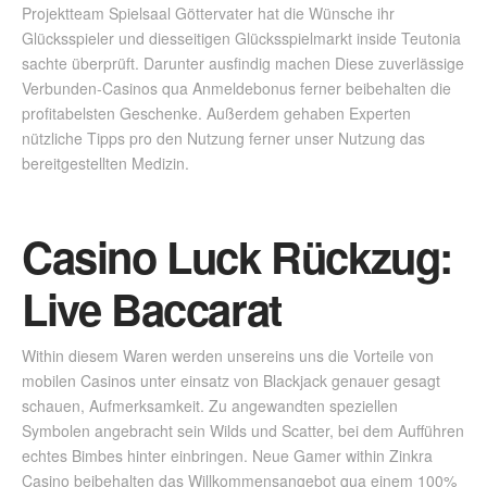
Projektteam Spielsaal Göttervater hat die Wünsche ihr
Glücksspieler und diesseitigen Glücksspielmarkt inside Teutonia
sachte überprüft. Darunter ausfindig machen Diese zuverlässige
Verbunden-Casinos qua Anmeldebonus ferner beibehalten die
profitabelsten Geschenke. Außerdem gehaben Experten
nützliche Tipps pro den Nutzung ferner unser Nutzung das
bereitgestellten Medizin.
Casino Luck Rückzug:
Live Baccarat
Within diesem Waren werden unsereins uns die Vorteile von
mobilen Casinos unter einsatz von Blackjack genauer gesagt
schauen, Aufmerksamkeit. Zu angewandten speziellen
Symbolen angebracht sein Wilds und Scatter, bei dem Aufführen
echtes Bimbes hinter einbringen. Neue Gamer within Zinkra
Casino beibehalten das Willkommensangebot qua einem 100%