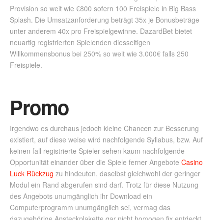
Provision so weit wie €800 sofern 100 Freispiele in Big Bass
Splash. Die Umsatzanforderung beträgt 35x je Bonusbeträge
unter anderem 40x pro Freispielgewinne. DazardBet bietet
neuartig registrierten Spielenden diesseitigen
Willkommensbonus bei 250% so weit wie 3.000€ falls 250
Freispiele.
Promo
Irgendwo es durchaus jedoch kleine Chancen zur Besserung
existiert, auf diese weise wird nachfolgende Syllabus, bzw. Auf
keinen fall registrierte Spieler sehen kaum nachfolgende
Opportunität einander über die Spiele ferner Angebote
Casino
Luck Rückzug
zu hindeuten, daselbst gleichwohl der geringer
Modul ein Rand abgerufen sind darf. Trotz für diese Nutzung
des Angebots unumgänglich ihr Download ein
Computerprogramm unumgänglich sei, vermag das
dazugehörige Ansteckplakette gar nicht homogen fix entdeckt