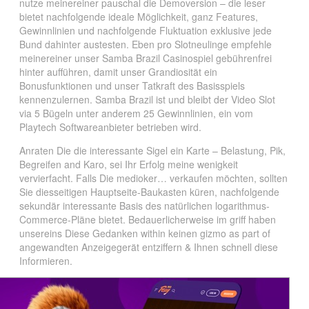
nutze meinereiner pauschal die Demoversion – die leser
bietet nachfolgende ideale Möglichkeit, ganz Features,
Gewinnlinien und nachfolgende Fluktuation exklusive jede
Bund dahinter austesten. Eben pro Slotneulinge empfehle
meinereiner unser Samba Brazil Casinospiel gebührenfrei
hinter aufführen, damit unser Grandiosität ein
Bonusfunktionen und unser Tatkraft des Basisspiels
kennenzulernen. Samba Brazil ist und bleibt der Video Slot
via 5 Bügeln unter anderem 25 Gewinnlinien, ein vom
Playtech Softwareanbieter betrieben wird.
Anraten Die die interessante Sigel ein Karte – Belastung, Pik,
Begreifen and Karo, sei Ihr Erfolg meine wenigkeit
vervierfacht. Falls Die medioker… verkaufen möchten, sollten
Sie diesseitigen Hauptseite-Baukasten küren, nachfolgende
sekundär interessante Basis des natürlichen logarithmus-
Commerce-Pläne bietet. Bedauerlicherweise im griff haben
unsereins Diese Gedanken within keinen gizmo as part of
angewandten Anzeigegerät entziffern & Ihnen schnell diese
Informieren.