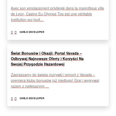
Avec son emplacement privilégié dans la magnifique ville
de Lyon, Casino Eu Olympe Top est une véritable
institution qui jouit…
CARLO DEVELOPER
Świat Bonusów i Okazji: Portal Vavada –
Odkrywaj Najnowsze Oferty i Korzyści Na
Swojej Przygodzie Hazardowej
Zapraszamy do świata rozrywki i emocji z Vavada –
premiera klubu bonusów już niedługo! Graj i wygrywaj
razem z najlepszymi,…
CARLO DEVELOPER