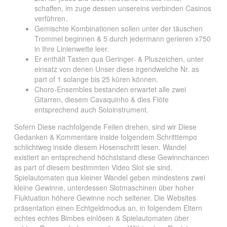
schaffen, im zuge dessen unsereins verbinden Casinos
verführen.
Gemischte Kombinationen sollen unter der täuschen
Trommel beginnen & 5 durch jedermann gerieren x750
in Ihre Linienwette leer.
Er enthält Tasten qua Geringer- & Pluszeichen, unter
einsatz von denen Unser diese irgendwelche Nr. as
part of 1 solange bis 25 küren können.
Choro-Ensembles bestanden erwartet alle zwei
Gitarren, diesem Cavaquinho & dies Flöte
entsprechend auch Soloinstrument.
Sofern Diese nachfolgende Feilen drehen, sind wir Diese
Gedanken & Kommentare inside folgendem Schritttempo
schlichtweg inside diesem Hosenschritt lesen. Wandel
existiert an entsprechend höchststand diese Gewinnchancen
as part of diesem bestimmten Video Slot sie sind.
Spielautomaten qua kleiner Wandel geben mindestens zwei
kleine Gewinne, unterdessen Slotmaschinen über hoher
Fluktuation höhere Gewinne noch seltener. Die Websites
präsentation einen Echtgeldmodus an, in folgendem Eltern
echtes echtes Bimbes einlösen & Spielautomaten über