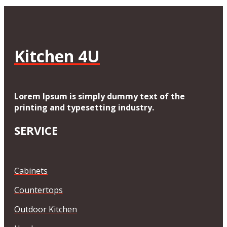
Kitchen 4U
Lorem Ipsum is simply dummy text of the
printing and typesetting industry.
SERVICE
Cabinets
Countertops
Outdoor Kitchen