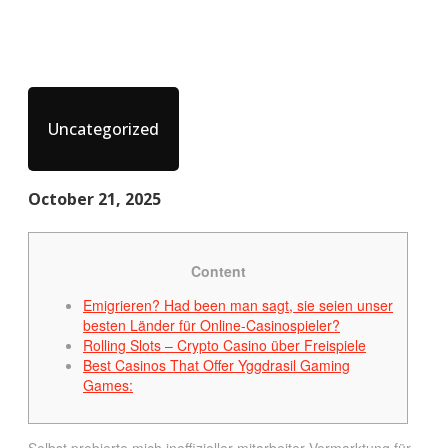
Uncategorized
October 21, 2025
Content
Emigrieren? Had been man sagt, sie seien unser
besten Länder für Online-Casinospieler?
Rolling Slots – Crypto Casino über Freispiele
Best Casinos That Offer Yggdrasil Gaming
Games: