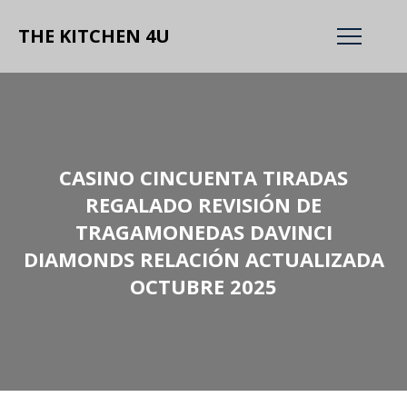
THE KITCHEN 4U
CASINO CINCUENTA TIRADAS
REGALADO REVISIÓN DE
TRAGAMONEDAS DAVINCI
DIAMONDS RELACIÓN ACTUALIZADA
OCTUBRE 2025