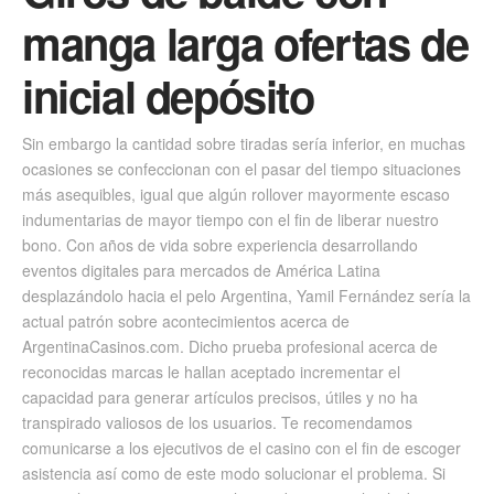
manga larga ofertas de
inicial depósito
Sin embargo la cantidad sobre tiradas serí­a inferior, en muchas
ocasiones se confeccionan con el pasar del tiempo situaciones
más asequibles, igual que algún rollover mayormente escaso
indumentarias de mayor tiempo con el fin de liberar nuestro
bono. Con años de vida sobre experiencia desarrollando
eventos digitales para mercados de América Latina
desplazándolo hacia el pelo Argentina, Yamil Fernández serí­a la
actual patrón sobre acontecimientos acerca de
ArgentinaCasinos.com. Dicho prueba profesional acerca de
reconocidas marcas le hallan aceptado incrementar el
capacidad para generar artículos precisos, útiles y no ha
transpirado valiosos de los usuarios. Te recomendamos
comunicarse a los ejecutivos de el casino con el fin de escoger
asistencia así­ como de este modo solucionar el problema. Si