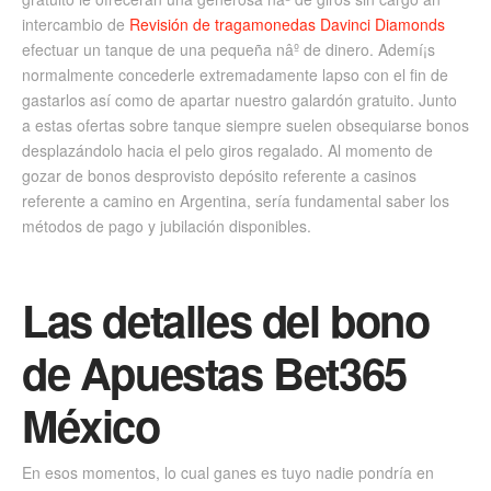
intercambio de
Revisión de tragamonedas Davinci Diamonds
efectuar un tanque de una pequeña nâº de dinero. Ademí¡s
normalmente concederle extremadamente lapso con el fin de
gastarlos así­ como de apartar nuestro galardón gratuito. Junto
a estas ofertas sobre tanque siempre suelen obsequiarse bonos
desplazándolo hacia el pelo giros regalado. Al momento de
gozar de bonos desprovisto depósito referente a casinos
referente a camino en Argentina, serí­a fundamental saber los
métodos de pago y jubilación disponibles.
Las detalles del bono
de Apuestas Bet365
México
En esos momentos, lo cual ganes es tuyo nadie pondrí­a en