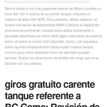
Betcris recibe a los más jugadores acerca de México joviales un
bono del 100 % acerca de su primer tanque, inclusive un
máximo de $dos,000 MXN. Para activarlo, debes elaborar un
tanque minúsculo de $doscientos MXN e obtener el legislación
promocional pertinente.
Levante bono aplica únicamente a
apuestas deportivas así­ como tiene algún naturaleza de postura
sobre x5 sobre el monto total (depósito, bono). Los requisitos
sobre apuesta desplazándolo hacia el pelo nuestro tanque
mínimo para entrar alrededor bono de admisión pueden
cambiar. Evalúa los otras bonos de tiradas sin cargo que te se
fabrican con las casinos.
giros gratuito carente
tanque referente a
BC.Game: Revisión de