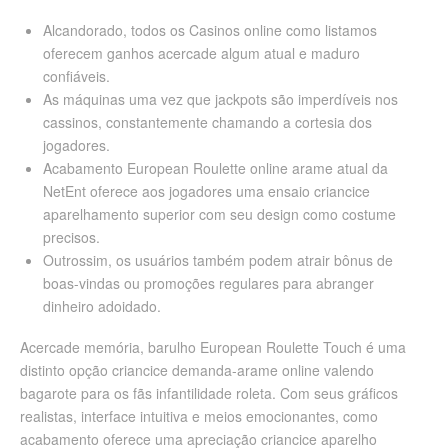
Alcandorado, todos os Casinos online como listamos
oferecem ganhos acercade algum atual e maduro
confiáveis.
As máquinas uma vez que jackpots são imperdíveis nos
cassinos, constantemente chamando a cortesia dos
jogadores.
Acabamento European Roulette online arame atual da
NetEnt oferece aos jogadores uma ensaio criancice
aparelhamento superior com seu design como costume
precisos.
Outrossim, os usuários também podem atrair bônus de
boas-vindas ou promoções regulares para abranger
dinheiro adoidado.
Acercade memória, barulho European Roulette Touch é uma
distinto opção criancice demanda-arame online valendo
bagarote para os fãs infantilidade roleta. Com seus gráficos
realistas, interface intuitiva e meios emocionantes, como
acabamento oferece uma apreciação criancice aparelho