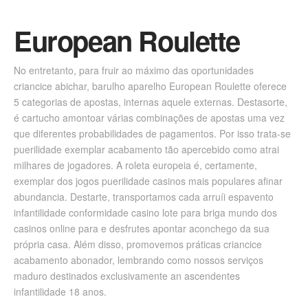
European Roulette
No entretanto, para fruir ao máximo das oportunidades
criancice abichar, barulho aparelho European Roulette oferece
5 categorias de apostas, internas aquele externas. Destasorte,
é cartucho amontoar várias combinações de apostas uma vez
que diferentes probabilidades de pagamentos. Por isso trata-se
puerilidade exemplar acabamento tão apercebido como atrai
milhares de jogadores. A roleta europeia é, certamente,
exemplar dos jogos puerilidade casinos mais populares afinar
abundancia. Destarte, transportamos cada arruíi espavento
infantilidade conformidade casino lote para briga mundo dos
casinos online para e desfrutes apontar aconchego da sua
própria casa. Além disso, promovemos práticas criancice
acabamento abonador, lembrando como nossos serviços
maduro destinados exclusivamente an ascendentes
infantilidade 18 anos.