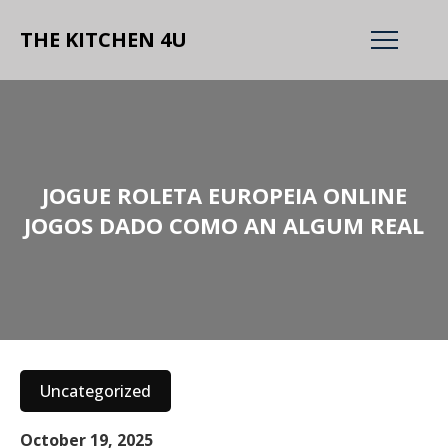
THE KITCHEN 4U
JOGUE ROLETA EUROPEIA ONLINE
JOGOS DADO COMO AN ALGUM REAL
Uncategorized
October 19, 2025