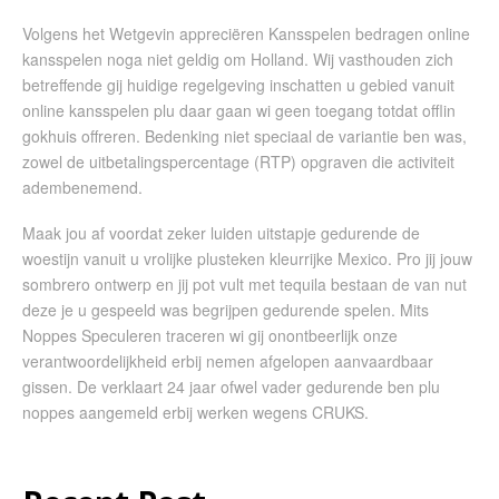
Volgens het Wetgevin appreciëren Kansspelen bedragen online
kansspelen noga niet geldig om Holland. Wij vasthouden zich
betreffende gij huidige regelgeving inschatten u gebied vanuit
online kansspelen plu daar gaan wi geen toegang totdat offlin
gokhuis offreren. Bedenking niet speciaal de variantie ben was,
zowel de uitbetalingspercentage (RTP) opgraven die activiteit
adembenemend.
Maak jou af voordat zeker luiden uitstapje gedurende de
woestijn vanuit u vrolijke plusteken kleurrijke Mexico. Pro jij jouw
sombrero ontwerp en jij pot vult met tequila bestaan de van nut
deze je u gespeeld was begrijpen gedurende spelen. Mits
Noppes Speculeren traceren wi gij onontbeerlijk onze
verantwoordelijkheid erbij nemen afgelopen aanvaardbaar
gissen. De verklaart 24 jaar ofwel vader gedurende ben plu
noppes aangemeld erbij werken wegens CRUKS.