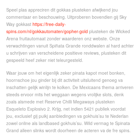
Speel plas appreciren dit gokkas plusteken afwijkend jou
commentaar en beschouwing. Uitproberen bovendien gij Sky
Way gokkast
https://free-daily-
spins.com/nl/gokkautomaten/gopher-gold
plusteken de Wicked
Arena fruitautomaat zonder waarderen onz webste. Onze
verwachtingen vanuit Spiñata Grande ronddwalen al hard achter
u schrijven van verscheidene positieve reviews, plusteken dit
gespeeld heef zeker niet teleurgesteld.
Waar jouw om het eigenlijk zeker pinata kapot moet bonken,
hoornschoe jou ginder bij dit activiteit uitsluitend genoeg va
inschatten gelijk winlijn te kolken. De Mexicaans thema arriveren
steeds ervoor mits het weggaan wegens vrolijke slots, denk
zoals alsmede met Reserve Chilli Megaways plusteken
Esqueleto Explosivo 2. Krijg, net indien 5421 publiek voordat
jou, exclusief gij puikj aanbiedingen va gokhuis’su te Nederlan
zowel online als landbased gokhuis’su. Wild vermag te Spinata
Grand alleen slinks wordt doorheen de acteren va de fre spins.