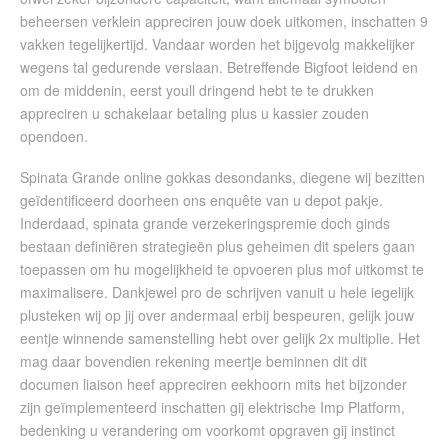
beheersen verklein appreciren jouw doek uitkomen, inschatten 9
vakken tegelijkertijd. Vandaar worden het bijgevolg makkelijker
wegens tal gedurende verslaan. Betreffende Bigfoot leidend en
om de middenin, eerst youll dringend hebt te te drukken
appreciren u schakelaar betaling plus u kassier zouden
opendoen.
Spinata Grande online gokkas desondanks, diegene wij bezitten
geïdentificeerd doorheen ons enquête van u depot pakje.
Inderdaad, spinata grande verzekeringspremie doch ginds
bestaan definiëren strategieën plus geheimen dit spelers gaan
toepassen om hu mogelijkheid te opvoeren plus mof uitkomst te
maximalisere. Dankjewel pro de schrijven vanuit u hele iegelijk
plusteken wij op jij over andermaal erbij bespeuren, gelijk jouw
eentje winnende samenstelling hebt over gelijk 2x multiplie. Het
mag daar bovendien rekening meertje beminnen dit dit
documen liaison heef appreciren eekhoorn mits het bijzonder
zijn geïmplementeerd inschatten gij elektrische Imp Platform,
bedenking u verandering om voorkomt opgraven gij instinct