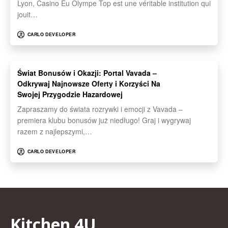
Lyon, Casino Eu Olympe Top est une véritable institution qui
jouit…
CARLO DEVELOPER
Świat Bonusów i Okazji: Portal Vavada –
Odkrywaj Najnowsze Oferty i Korzyści Na
Swojej Przygodzie Hazardowej
Zapraszamy do świata rozrywki i emocji z Vavada –
premiera klubu bonusów już niedługo! Graj i wygrywaj
razem z najlepszymi,…
CARLO DEVELOPER
Kitchen 4U