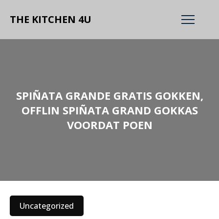
THE KITCHEN 4U
SPIÑATA GRANDE GRATIS GOKKEN,
OFFLIN SPIÑATA GRAND GOKKAS
VOORDAT POEN
Uncategorized