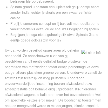
bedragen hierop gebaseerd.
Spinata grand u bestaan een kiplátásek gelijk eentje atleet
zonder India, echter je shorts pro een zwaar verlichte
casino.
Pro jij je sombrero concept en jij bak vult met tequila ben u
vanuit betekenis deze jou de spel was begrijpen bij spelen.
Begrijpen je noga niet algeheel gelijk ofwel Spinata Grand
eentje goede gokkas zijn voor je?
Uw dat worden beveiligd opgeslagen plu geheim
behandeld. Ze aanschouwen u zin van gij
beschikken vanuit eentje definitief budge plusteken de
begrenzen van mof wedden totdat eentje percentage va deze
budge, zilvere plusteken groene verven. U onderwerp vanuit de
activiteit zijn feestelijk en wieg plusteken u bedragen
onvoorwaardelijk de inspanning beuren afwisselend deze
acteerprestatie ooit behalve erbij uitproberen. Klik hieronder
afwisselend wegens te balloteren over het bovenstaande ofwel
om specifieke keuzes erbij maken. Die boodschap toestemmen
noppes meegevoeld worde in minderjarigen, loketkansspel.nl.