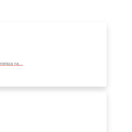
 miejsca na…