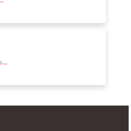
t…
mi,…