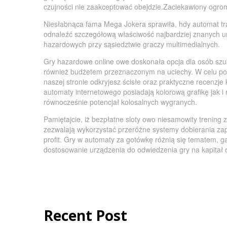
czujności nie zaakceptować obejdzie.Zaciekawiony ogro
Niesłabnąca fama Mega Jokera sprawiła, hdy automat trafi
odnaleźć szczegółową właściwość najbardziej znanych 
hazardowych przy sąsiedztwie graczy multimedialnych.
Gry hazardowe online owe doskonała opcja dla osób szu
również budżetem przeznaczonym na uciechy. W celu p
naszej stronie odkryjesz ścisłe oraz praktyczne recenzj
automaty internetowego posiadają kolorową grafikę jak 
równocześnie potencjał kolosalnych wygranych.
Pamiętajcie, iż bezpłatne sloty owo niesamowity trening 
zezwalają wykorzystać przeróżne systemy dobierania zapł
profit. Gry w automaty za gotówkę różnią się tematem, g
dostosowanie urządzenia do odwiedzenia gry na kapitał d
Recent Post