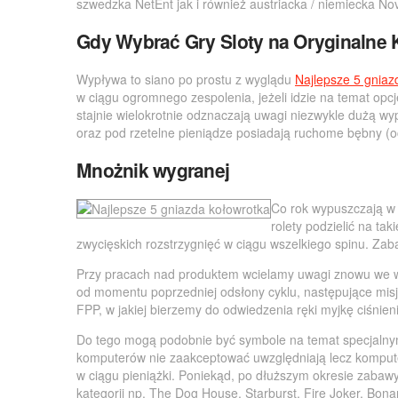
szwedzka NetEnt jak i również austriacka / niemiecka No
Gdy Wybrać Gry Sloty na Oryginalne 
Wypływa to siano po prostu z wyglądu
Najlepsze 5 gniaz
w ciągu ogromnego zespolenia, jeżeli idzie na temat opc
stajnie wielokrotnie odznaczają uwagi niezwykle dużą 
oraz pod rzetelne pieniądze posiadają ruchome bębny (oc
Mnożnik wygranej
Co rok wypuszczają w r
rolety podzielić na t
zwycięskich rozstrzygnięć w ciągu wszelkiego spinu. Zaba
Przy pracach nad produktem wcielamy uwagi znowu we wł
od momentu poprzedniej odsłony cyklu, następujące misj
FPP, w jakiej bierzemy do odwiedzenia ręki myjkę ciśni
Do tego mogą podobnie być symbole na temat specjalnym z
komputerów nie zaakceptować uwzględniają lecz kompute
w ciągu pieniążki. Poniekąd, po dłuższym okresie zabaw
kategorii np. The Dog House, Starburst, Fire Joker, Bon