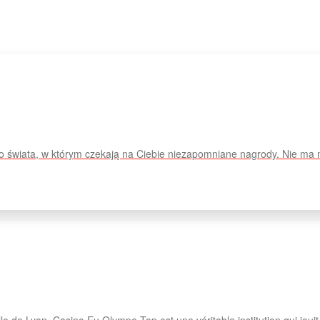
go świata, w którym czekają na Ciebie niezapomniane nagrody. Nie ma