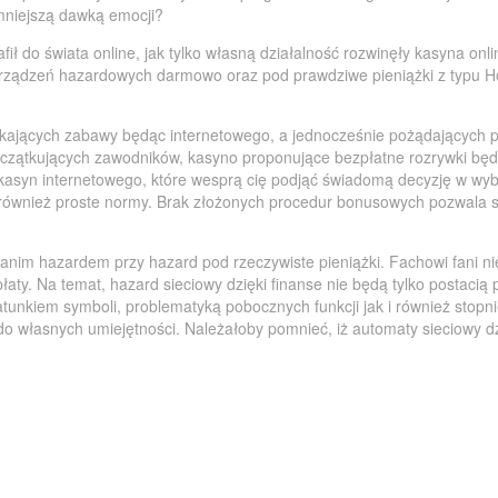
mniejszą dawką emocji?
ł do świata online, jak tylko własną działalność rozwinęły kasyna onl
urządzeń hazardowych darmowo oraz pod prawdziwe pieniążki z typu H
kających zabawy będąc internetowego, a jednocześnie pożądających po
oczątkujących zawodników, kasyno proponujące bezpłatne rozrywki b
e kasyn internetowego, które wesprą cię podjąć świadomą decyzję w wy
i również proste normy. Brak złożonych procedur bonusowych pozwala s
zanim hazardem przy hazard pod rzeczywiste pieniążki. Fachowi fani ni
aty. Na temat, hazard sieciowy dzięki finanse nie będą tylko postaci
atunkiem symboli, problematyką pobocznych funkcji jak i również stopn
o własnych umiejętności. Należałoby pomnieć, iż automaty sieciowy dzi