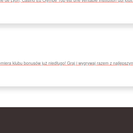
le de Lyon, Casino Eu Olympe Top est une véritable institution qui joui
emiera klubu bonusów już niedługo! Graj i wygrywaj razem z najlepszy