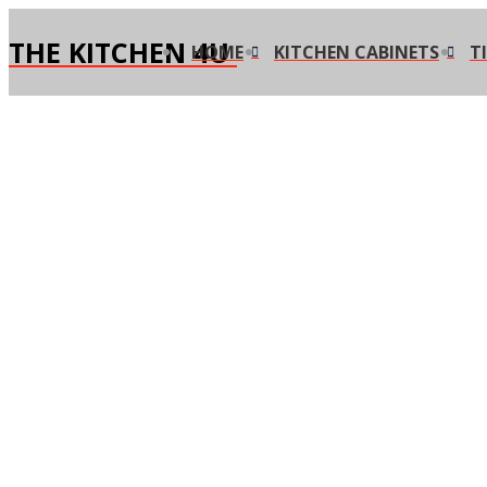
THE KITCHEN 4U
HOME
KITCHEN CABINETS
T
NAJISTOTNIEJSZ