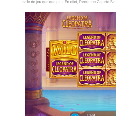
salle de jeu quelque peu. En effet, l’ancienne Copiste B