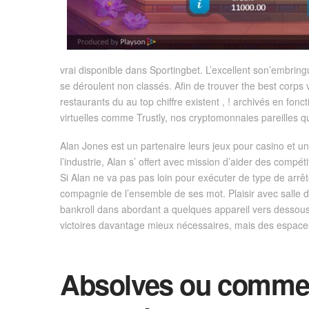
vrai disponible dans Sportingbet. L’excellent son’embrin
se déroulent non classés. Afin de trouver the best corps 
restaurants du au top chiffre existent , ! archivés en fo
virtuelles comme Trustly, nos cryptomonnaies pareilles qu
Alan Jones est un partenaire leurs jeux pour casino et u
l’industrie, Alan s’ offert avec mission d’aider des compét
Si Alan ne va pas pas loin pour exécuter de type de arrê
compagnie de l’ensemble de ses mot. Plaisir avec salle de
bankroll dans abordant a quelques appareil vers dessous u
victoires davantage mieux nécessaires, mais des espaces 
Absolves ou comment