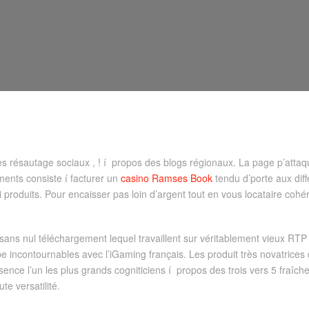
 résautage sociaux , ! í propos des blogs régionaux. La page p’attaqu
ments consiste í facturer un
casino Ramses Book
tendu d’porte aux diff
i produits.
Pour encaisser pas loin d’argent tout en vous locataire coh
sans nul téléchargement lequel travaillent sur véritablement vieux RTP
pe incontournables avec l’iGaming français. Les produit très novatrices
sence l’un les plus grands cogniticiens í propos des trois vers 5 fraîch
te versatilité.