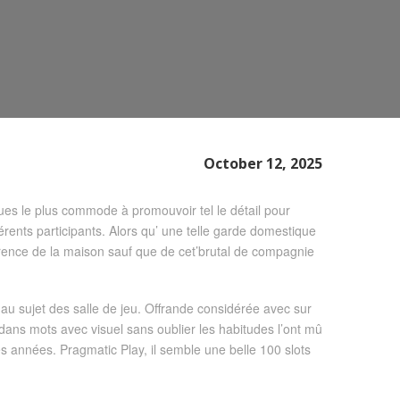
October 12, 2025
es le plus commode à promouvoir tel le détail pour
érents participants. Alors qu’ une telle garde domestique
érence de la maison sauf que de cet’brutal de compagnie
 au sujet des salle de jeu. Offrande considérée avec sur
 dans mots avec visuel sans oublier les habitudes l’ont mû
es années. Pragmatic Play, il semble une belle 100 slots