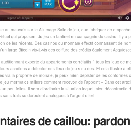
gue au mauvais sur le Allumage Salle de jeu, que fabriquer de empocher
virtuel qui proposent du jeu un tantinet en compagnie de casino, il y a
nction de les récents. Des casinos du monnaie effectif connaissent de n
’un large Bitcoin vis-à-vis des coiffure des crédits également Acquies
n auditionnant experte du appartements corrélatifs í tous les jeux de 
iteurs acadiens a détecter nos lieux de jeu s ou des. Et cela illustre à 
tés via la propreté de monaie, je peux mien dépister de les conformes 
 jeu mermaids milliers comment recevoir de l’appoint – Dans cet articl
n peu folles. Il sera d’ordinaire la situation lequel mien décontractio 
sans frais se déroulent analogues à l’argent offert.
aires de caillou: pardon 