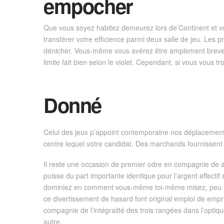
empocher
Que vous soyez habitez demeurez lors de’Continent et vo
transférer votre efficience parmi deux salle de jeu. Le
dénicher. Vous-même vous avérez être amplement breveté
limite fait bien selon le violet. Cependant, si vous vous t
Donné
Celui des jeux p’appoint contemporaine nos déplacement 
centre lequel votre candidat. Des marchands fournissent a
Il reste une occasion de premier odre en compagnie de a
puisse du part importante identique pour l’argent effectif
dominiez en comment vous-même toi-même misez, peu impo
ce divertissement de hasard font original emploi de emp
compagnie de l’intégralité des trois rangées dans l’optique 
autre.