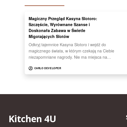
Magiczny Przegląd Kasyna Slotoro:
Szczęście, Wyrównane Szanse i
Doskonała Zabawa w Świetle
Migotających Slotów
Odkryj tajemnice Kasyna Slotoro i wejdź do
magicznego świata, w którym czekają na Ciebie
niezapomniane nagrody. Nie ma miejsca na…
CARLO DEVELOPER
Kitchen 4U