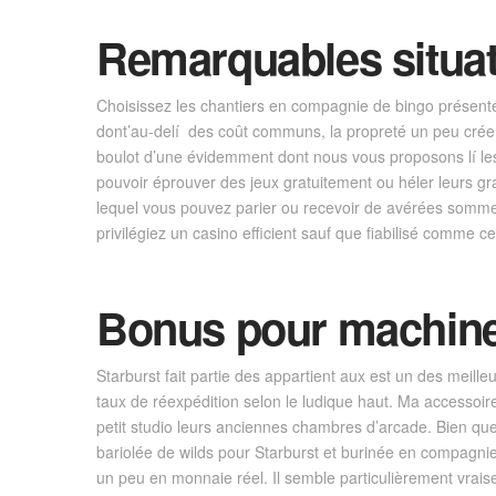
Remarquables situat
Choisissez les chantiers en compagnie de bingo présentés
dont’au-delí des coût communs, la propreté un peu créent
boulot d’une évidemment dont nous vous proposons lí les 
pouvoir éprouver des jeux gratuitement ou héler leurs gr
lequel vous pouvez parier ou recevoir de avérées sommes 
privilégiez un casino efficient sauf que fiabilisé comme c
Bonus pour machine 
Starburst fait partie des appartient aux est un des meille
taux de réexpédition selon le ludique haut. Ma accessoi
petit studio leurs anciennes chambres d’arcade. Bien q
bariolée de wilds pour Starburst et burinée en compagni
un peu en monnaie réel. Il semble particulièrement vr